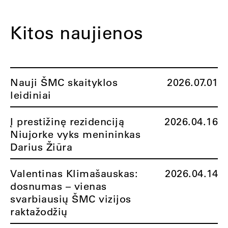
Kitos naujienos
Nauji ŠMC skaityklos
2026.07.01
leidiniai
Į prestižinę rezidenciją
2026.04.16
Niujorke vyks menininkas
Darius Žiūra
Valentinas Klimašauskas:
2026.04.14
dosnumas – vienas
svarbiausių ŠMC vizijos
raktažodžių