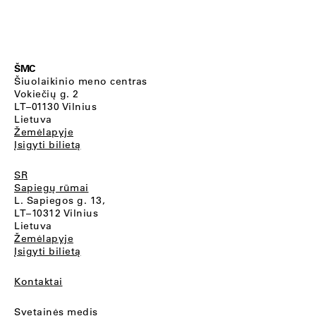
ŠMC
Šiuolaikinio meno centras
Vokiečių g. 2
LT–01130 Vilnius
Lietuva
Žemėlapyje
Įsigyti bilietą
SR
Sapiegų rūmai
L. Sapiegos g. 13,
LT–10312 Vilnius
Lietuva
Žemėlapyje
Įsigyti bilietą
Kontaktai
Svetainės medis