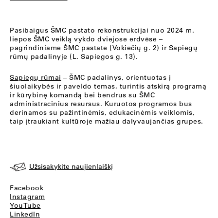
Pasibaigus ŠMC pastato rekonstrukcijai nuo 2024 m.
liepos ŠMC veiklą vykdo dviejose erdvėse –
pagrindiniame ŠMC pastate (Vokiečių g. 2) ir Sapiegų
rūmų padalinyje (L. Sapiegos g. 13).
Sapiegų rūmai
– ŠMC padalinys, orientuotas į
šiuolaikybės ir paveldo temas, turintis atskirą programą
ir kūrybinę komandą bei bendrus su ŠMC
administracinius resursus. Kuruotos programos bus
derinamos su pažintinėmis, edukacinėmis veiklomis,
taip įtraukiant kultūroje mažiau dalyvaujančias grupes.
Užsisakykite naujienlaiškį
Facebook
Instagram
YouTube
LinkedIn