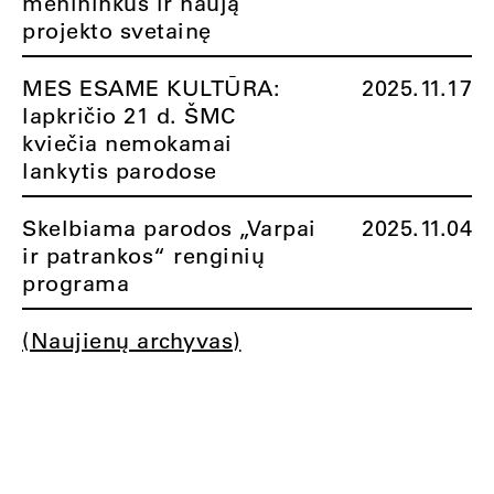
menininkus ir naują
projekto svetainę
MES ESAME KULTŪRA:
2025.11.17
lapkričio 21 d. ŠMC
kviečia nemokamai
lankytis parodose
Skelbiama parodos „Varpai
2025.11.04
ir patrankos“ renginių
programa
(Naujienų archyvas)