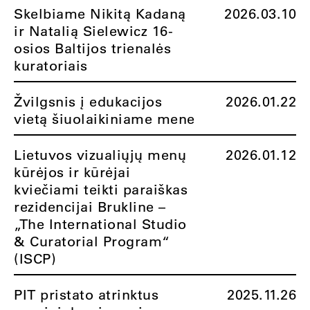
Skelbiame Nikitą Kadaną
2026.03.10
ir Natalią Sielewicz 16-
osios Baltijos trienalės
kuratoriais
Žvilgsnis į edukacijos
2026.01.22
vietą šiuolaikiniame mene
Lietuvos vizualiųjų menų
2026.01.12
kūrėjos ir kūrėjai
kviečiami teikti paraiškas
rezidencijai Brukline –
„The International Studio
& Curatorial Program“
(ISCP)
PIT pristato atrinktus
2025.11.26