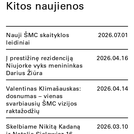
Kitos naujienos
Nauji ŠMC skaityklos
2026.07.01
leidiniai
Į prestižinę rezidenciją
2026.04.16
Niujorke vyks menininkas
Darius Žiūra
Valentinas Klimašauskas:
2026.04.14
dosnumas – vienas
svarbiausių ŠMC vizijos
raktažodžių
Skelbiame Nikitą Kadaną
2026.03.10
ir Natalią Sielewicz 16-