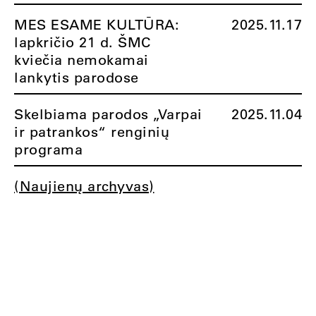
MES ESAME KULTŪRA:
2025.11.17
lapkričio 21 d. ŠMC
kviečia nemokamai
lankytis parodose
Skelbiama parodos „Varpai
2025.11.04
ir patrankos“ renginių
programa
(Naujienų archyvas)