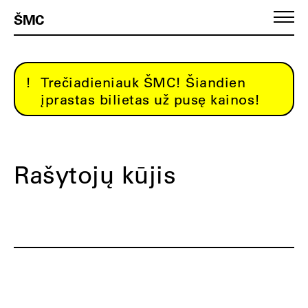
ŠMC
Trečiadieniauk ŠMC! Šiandien
įprastas bilietas už pusę kainos!
Rašytojų kūjis