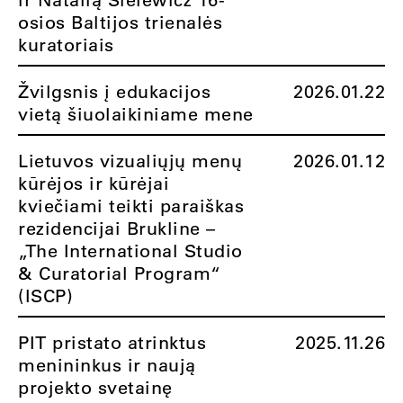
osios Baltijos trienalės
kuratoriais
Žvilgsnis į edukacijos
2026.01.22
vietą šiuolaikiniame mene
Lietuvos vizualiųjų menų
2026.01.12
kūrėjos ir kūrėjai
kviečiami teikti paraiškas
rezidencijai Brukline –
„The International Studio
& Curatorial Program“
(ISCP)
PIT pristato atrinktus
2025.11.26
menininkus ir naują
projekto svetainę