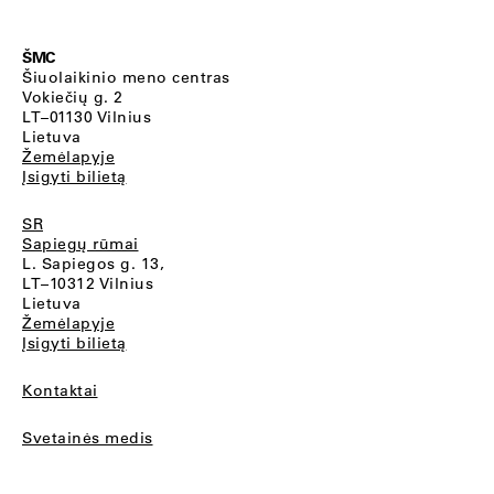
ŠMC
Šiuolaikinio meno centras
Vokiečių g. 2
LT–01130 Vilnius
Lietuva
Žemėlapyje
Įsigyti bilietą
SR
Sapiegų rūmai
L. Sapiegos g. 13,
LT–10312 Vilnius
Lietuva
Žemėlapyje
Įsigyti bilietą
Kontaktai
Svetainės medis