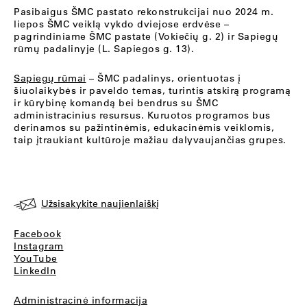
Pasibaigus ŠMC pastato rekonstrukcijai nuo 2024 m.
liepos ŠMC veiklą vykdo dviejose erdvėse –
pagrindiniame ŠMC pastate (Vokiečių g. 2) ir Sapiegų
rūmų padalinyje (L. Sapiegos g. 13).
Sapiegų rūmai
– ŠMC padalinys, orientuotas į
šiuolaikybės ir paveldo temas, turintis atskirą programą
ir kūrybinę komandą bei bendrus su ŠMC
administracinius resursus. Kuruotos programos bus
derinamos su pažintinėmis, edukacinėmis veiklomis,
taip įtraukiant kultūroje mažiau dalyvaujančias grupes.
Užsisakykite naujienlaiškį
Facebook
Instagram
YouTube
LinkedIn
Administracinė informacija