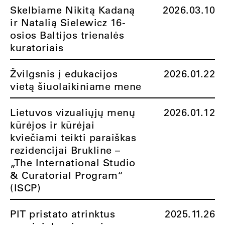
Skelbiame Nikitą Kadaną
2026.03.10
ir Natalią Sielewicz 16-
osios Baltijos trienalės
kuratoriais
Žvilgsnis į edukacijos
2026.01.22
vietą šiuolaikiniame mene
Lietuvos vizualiųjų menų
2026.01.12
kūrėjos ir kūrėjai
kviečiami teikti paraiškas
rezidencijai Brukline –
„The International Studio
& Curatorial Program“
(ISCP)
PIT pristato atrinktus
2025.11.26