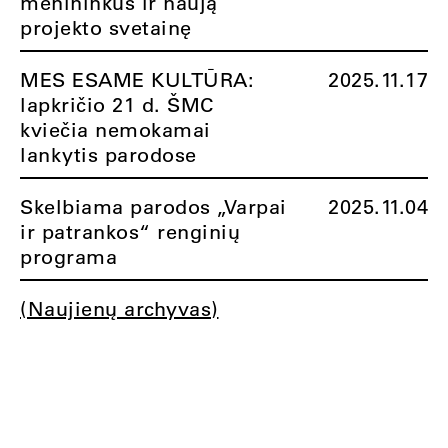
menininkus ir naują
projekto svetainę
MES ESAME KULTŪRA:
2025.11.17
lapkričio 21 d. ŠMC
kviečia nemokamai
lankytis parodose
Skelbiama parodos „Varpai
2025.11.04
ir patrankos“ renginių
programa
(Naujienų archyvas)