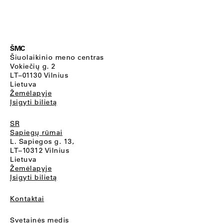
ŠMC
Šiuolaikinio meno centras
Vokiečių g. 2
LT–01130 Vilnius
Lietuva
Žemėlapyje
Įsigyti bilietą
SR
Sapiegų rūmai
L. Sapiegos g. 13,
LT–10312 Vilnius
Lietuva
Žemėlapyje
Įsigyti bilietą
Kontaktai
Svetainės medis