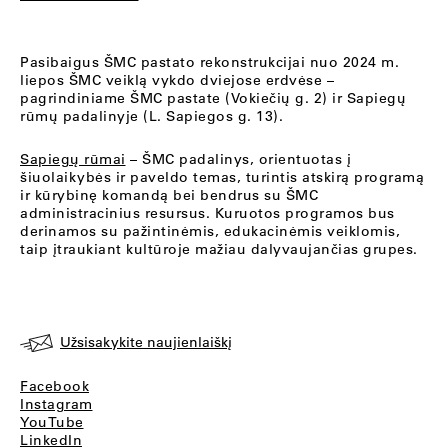
Pasibaigus ŠMC pastato rekonstrukcijai nuo 2024 m.
liepos ŠMC veiklą vykdo dviejose erdvėse –
pagrindiniame ŠMC pastate (Vokiečių g. 2) ir Sapiegų
rūmų padalinyje (L. Sapiegos g. 13).
Sapiegų rūmai
– ŠMC padalinys, orientuotas į
šiuolaikybės ir paveldo temas, turintis atskirą programą
ir kūrybinę komandą bei bendrus su ŠMC
administracinius resursus. Kuruotos programos bus
derinamos su pažintinėmis, edukacinėmis veiklomis,
taip įtraukiant kultūroje mažiau dalyvaujančias grupes.
Užsisakykite naujienlaiškį
Facebook
Instagram
YouTube
LinkedIn