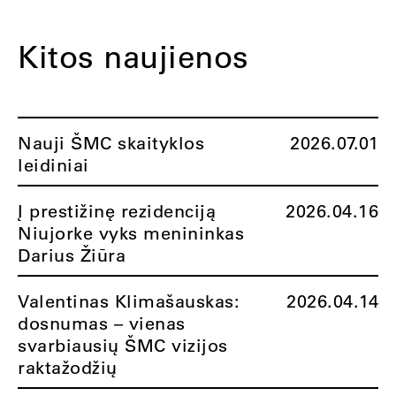
Kitos naujienos
Nauji ŠMC skaityklos
2026.07.01
leidiniai
Į prestižinę rezidenciją
2026.04.16
Niujorke vyks menininkas
Darius Žiūra
Valentinas Klimašauskas:
2026.04.14
dosnumas – vienas
svarbiausių ŠMC vizijos
raktažodžių