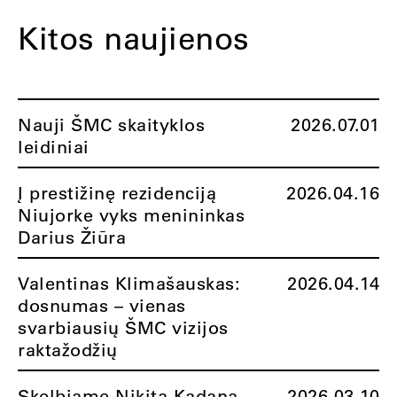
Kitos naujienos
Nauji ŠMC skaityklos
2026.07.01
leidiniai
Į prestižinę rezidenciją
2026.04.16
Niujorke vyks menininkas
Darius Žiūra
Valentinas Klimašauskas:
2026.04.14
dosnumas – vienas
svarbiausių ŠMC vizijos
raktažodžių
Skelbiame Nikitą Kadaną
2026.03.10