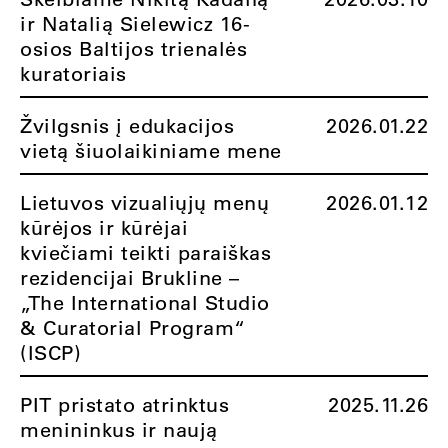
ir Natalią Sielewicz 16-
osios Baltijos trienalės
kuratoriais
Žvilgsnis į edukacijos
2026.01.22
vietą šiuolaikiniame mene
Lietuvos vizualiųjų menų
2026.01.12
kūrėjos ir kūrėjai
kviečiami teikti paraiškas
rezidencijai Brukline –
„The International Studio
& Curatorial Program“
(ISCP)
PIT pristato atrinktus
2025.11.26
menininkus ir naują