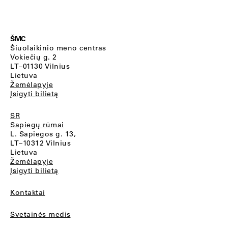
ŠMC
Šiuolaikinio meno centras
Vokiečių g. 2
LT–01130 Vilnius
Lietuva
Žemėlapyje
Įsigyti bilietą
SR
Sapiegų rūmai
L. Sapiegos g. 13,
LT–10312 Vilnius
Lietuva
Žemėlapyje
Įsigyti bilietą
Kontaktai
Svetainės medis