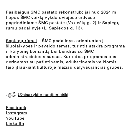
Pasibaigus ŠMC pastato rekonstrukcijai nuo 2024 m.
liepos ŠMC veiklą vykdo dviejose erdvėse –
pagrindiniame ŠMC pastate (Vokiečių g. 2) ir Sapiegų
rūmų padalinyje (L. Sapiegos g. 13).
Sapiegų rūmai
– ŠMC padalinys, orientuotas į
šiuolaikybės ir paveldo temas, turintis atskirą programą
ir kūrybinę komandą bei bendrus su ŠMC
administracinius resursus. Kuruotos programos bus
derinamos su pažintinėmis, edukacinėmis veiklomis,
taip įtraukiant kultūroje mažiau dalyvaujančias grupes.
Užsisakykite naujienlaiškį
Facebook
Instagram
YouTube
LinkedIn