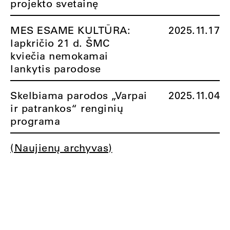
projekto svetainę
MES ESAME KULTŪRA:
2025.11.17
lapkričio 21 d. ŠMC
kviečia nemokamai
lankytis parodose
Skelbiama parodos „Varpai
2025.11.04
ir patrankos“ renginių
programa
(Naujienų archyvas)