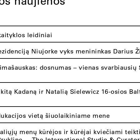
tos naujienos
ityklos leidiniai
rezidenciją Niujorke vyks menininkas Darius Ž
limašauskas: dosnumas – vienas svarbiausių 
itą Kadaną ir Natalią Sielewicz 16-osios Balt
dukacijos vietą šiuolaikiniame mene
aliųjų menų kūrėjos ir kūrėjai kviečiami teikt
Brukline – „The International Studio & Curato