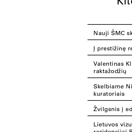
Ki
Nauji ŠMC ska
Į prestižinę 
Valentinas K
raktažodžių
Skelbiame Nik
kuratoriais
Žvilgsnis į e
Lietuvos vizu
rezidencijai 