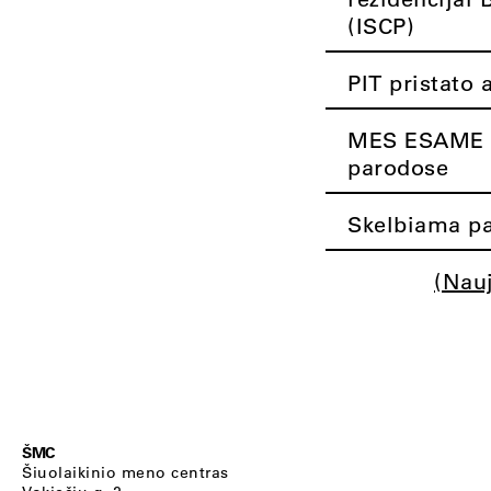
(ISCP)
PIT pristato 
MES ESAME K
parodose
Skelbiama pa
(Nau
ŠMC
Šiuolaikinio meno centras