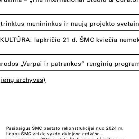
atrinktus menininkus ir naują projekto svetai
ULTŪRA: lapkričio 21 d. ŠMC kviečia nemok
rodos „Varpai ir patrankos“ renginių progra
jienų archyvas)
Pasibaigus ŠMC pastato rekonstrukcijai nuo 2024 m.
liepos ŠMC veiklą vykdo dviejose erdvėse –