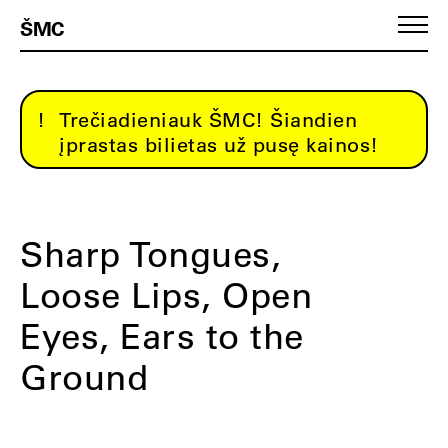
ŠMC
Trečiadieniauk ŠMC! Šiandien
įprastas bilietas už pusę kainos!
Sharp Tongues,
Loose Lips, Open
Eyes, Ears to the
Ground