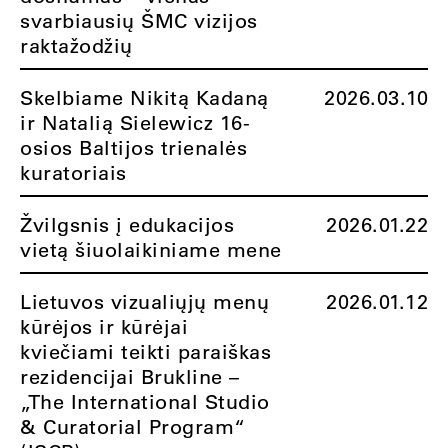
svarbiausių ŠMC vizijos
raktažodžių
Skelbiame Nikitą Kadaną
2026.03.10
ir Natalią Sielewicz 16-
osios Baltijos trienalės
kuratoriais
Žvilgsnis į edukacijos
2026.01.22
vietą šiuolaikiniame mene
Lietuvos vizualiųjų menų
2026.01.12
kūrėjos ir kūrėjai
kviečiami teikti paraiškas
rezidencijai Brukline –
„The International Studio
& Curatorial Program“