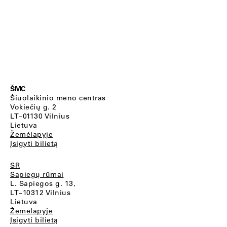
ŠMC
Šiuolaikinio meno centras
Vokiečių g. 2
LT–01130 Vilnius
Lietuva
Žemėlapyje
Įsigyti bilietą
SR
Sapiegų rūmai
L. Sapiegos g. 13,
LT–10312 Vilnius
Lietuva
Žemėlapyje
Įsigyti bilietą