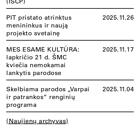
(ISCP)
PIT pristato atrinktus
2025.11.26
menininkus ir naują
projekto svetainę
MES ESAME KULTŪRA:
2025.11.17
lapkričio 21 d. ŠMC
kviečia nemokamai
lankytis parodose
Skelbiama parodos „Varpai
2025.11.04
ir patrankos“ renginių
programa
(Naujienų archyvas)