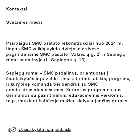
Kontaktai
Svetainės medis
Pasibaigus ŠMC pastato rekonstrukcijai nuo 2024 m.
liepos ŠMC veiklą vykdo dviejose erdvėse –
pagrindiniame ŠMC pastate (Vokiečių g. 2) ir Sapiegų
rūmų padalinyje (L. Sapiegos g. 13).
Sapiegų rūmai
– ŠMC padalinys, orientuotas į
šiuolaikybės ir paveldo temas, turintis atskirą programą
ir kūrybinę komandą bei bendrus su ŠMC
administracinius resursus. Kuruotos programos bus
derinamos su pažintinėmis, edukacinėmis veiklomis,
taip įtraukiant kultūroje mažiau dalyvaujančias grupes.
Užsisakykite naujienlaiškį