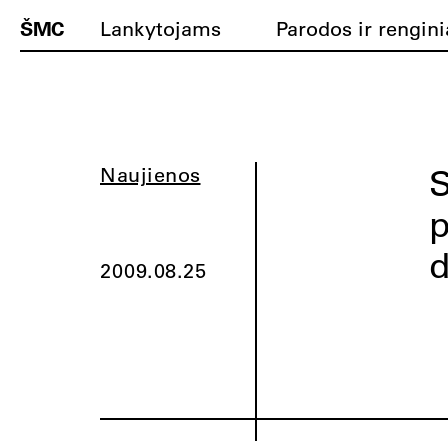
ŠMC
Lankytojams
Parodos ir rengini
S
Naujienos
p
d
2009.08.25