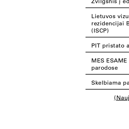
Žvilgsnis į e
Lietuvos vizu
rezidencijai 
(ISCP)
PIT pristato 
MES ESAME K
parodose
Skelbiama pa
(Nau