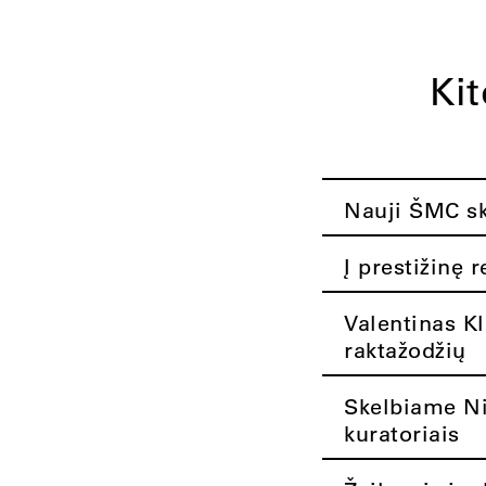
Ki
Nauji ŠMC ska
Į prestižinę 
Valentinas K
raktažodžių
Skelbiame Nik
kuratoriais