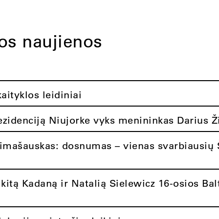
tos naujienos
ityklos leidiniai
rezidenciją Niujorke vyks menininkas Darius Ž
limašauskas: dosnumas – vienas svarbiausių 
itą Kadaną ir Natalią Sielewicz 16-osios Balt