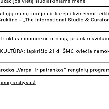
dukacijos vietą šiuolaikiniame mene
aliųjų menų kūrėjos ir kūrėjai kviečiami teikt
Brukline – „The International Studio & Curato
atrinktus menininkus ir naują projekto svetai
ULTŪRA: lapkričio 21 d. ŠMC kviečia nemok
rodos „Varpai ir patrankos“ renginių progra
jienų archyvas)