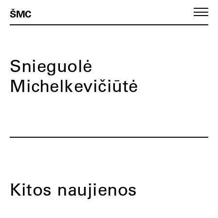
ŠMC
Snieguolė
Michelkevičiūtė
Kitos naujienos