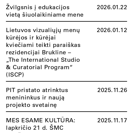
Žvilgsnis į edukacijos
2026.01.22
vietą šiuolaikiniame mene
Lietuvos vizualiųjų menų
2026.01.12
kūrėjos ir kūrėjai
kviečiami teikti paraiškas
rezidencijai Brukline –
„The International Studio
& Curatorial Program“
(ISCP)
PIT pristato atrinktus
2025.11.26
menininkus ir naują
projekto svetainę
MES ESAME KULTŪRA:
2025.11.17
lapkričio 21 d. ŠMC