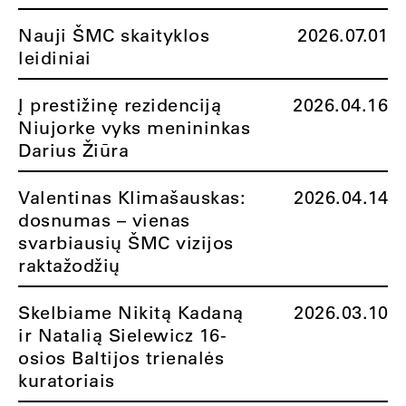
Nauji ŠMC skaityklos
2026.07.01
leidiniai
Į prestižinę rezidenciją
2026.04.16
Niujorke vyks menininkas
Darius Žiūra
Valentinas Klimašauskas:
2026.04.14
dosnumas – vienas
svarbiausių ŠMC vizijos
raktažodžių
Skelbiame Nikitą Kadaną
2026.03.10
ir Natalią Sielewicz 16-
osios Baltijos trienalės
kuratoriais