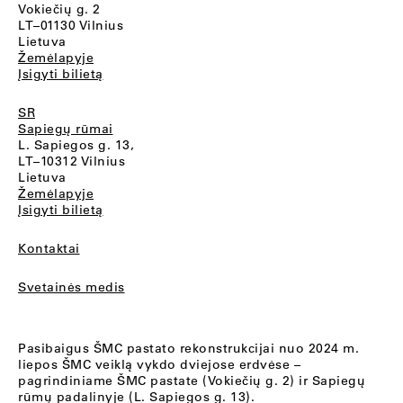
Vokiečių g. 2
LT–01130 Vilnius
Lietuva
Žemėlapyje
Įsigyti bilietą
SR
Sapiegų rūmai
L. Sapiegos g. 13,
LT–10312 Vilnius
Lietuva
Žemėlapyje
Įsigyti bilietą
Kontaktai
Svetainės medis
Pasibaigus ŠMC pastato rekonstrukcijai nuo 2024 m.
liepos ŠMC veiklą vykdo dviejose erdvėse –
pagrindiniame ŠMC pastate (Vokiečių g. 2) ir Sapiegų
rūmų padalinyje (L. Sapiegos g. 13).