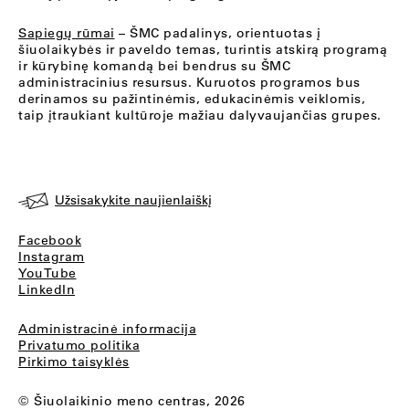
Sapiegų rūmai
– ŠMC padalinys, orientuotas į
šiuolaikybės ir paveldo temas, turintis atskirą programą
ir kūrybinę komandą bei bendrus su ŠMC
administracinius resursus. Kuruotos programos bus
derinamos su pažintinėmis, edukacinėmis veiklomis,
taip įtraukiant kultūroje mažiau dalyvaujančias grupes.
Užsisakykite naujienlaiškį
Facebook
Instagram
YouTube
LinkedIn
Administracinė informacija
Privatumo politika
Pirkimo taisyklės
© Šiuolaikinio meno centras, 2026