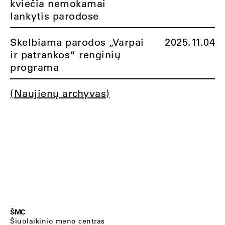
kviečia nemokamai
lankytis parodose
Skelbiama parodos „Varpai
2025.11.04
ir patrankos“ renginių
programa
(Naujienų archyvas)
ŠMC
Šiuolaikinio meno centras