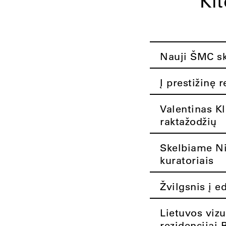
Ki
Nauji ŠMC ska
Į prestižinę 
Valentinas K
raktažodžių
Skelbiame Nik
kuratoriais
Žvilgsnis į e
Lietuvos vizu
rezidencijai 