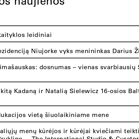
tos naujienos
ityklos leidiniai
rezidenciją Niujorke vyks menininkas Darius Ž
limašauskas: dosnumas – vienas svarbiausių 
itą Kadaną ir Natalią Sielewicz 16-osios Balt
dukacijos vietą šiuolaikiniame mene
aliųjų menų kūrėjos ir kūrėjai kviečiami teikt
Brukline – „The International Studio & Curato