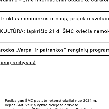
atrinktus menininkus ir naują projekto svetai
ULTŪRA: lapkričio 21 d. ŠMC kviečia nemok
rodos „Varpai ir patrankos“ renginių progra
jienų archyvas)
Pasibaigus ŠMC pastato rekonstrukcijai nuo 2024 m.
liepos ŠMC veiklą vykdo dviejose erdvėse –