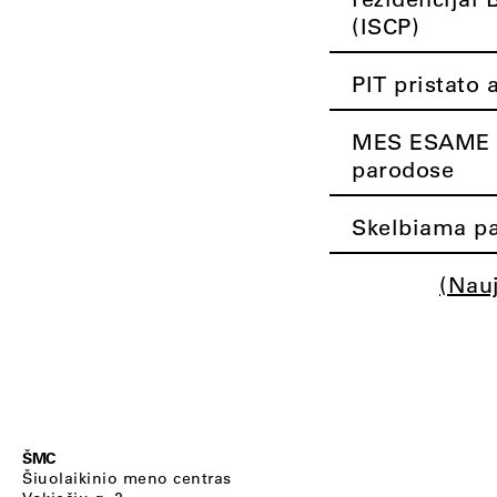
(ISCP)
PIT pristato 
MES ESAME K
parodose
Skelbiama pa
(Nau
ŠMC
Šiuolaikinio meno centras