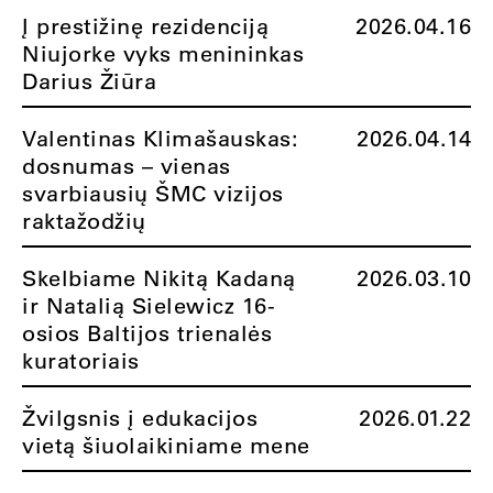
Į prestižinę rezidenciją
2026.04.16
Niujorke vyks menininkas
Darius Žiūra
Valentinas Klimašauskas:
2026.04.14
dosnumas – vienas
svarbiausių ŠMC vizijos
raktažodžių
Skelbiame Nikitą Kadaną
2026.03.10
ir Natalią Sielewicz 16-
osios Baltijos trienalės
kuratoriais
Žvilgsnis į edukacijos
2026.01.22
vietą šiuolaikiniame mene