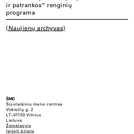
ir patrankos“ renginių
programa
(Naujienų archyvas)
ŠMC
Šiuolaikinio meno centras
Vokiečių g. 2
LT–01130 Vilnius
Lietuva
Žemėlapyje
Įsigyti bilietą