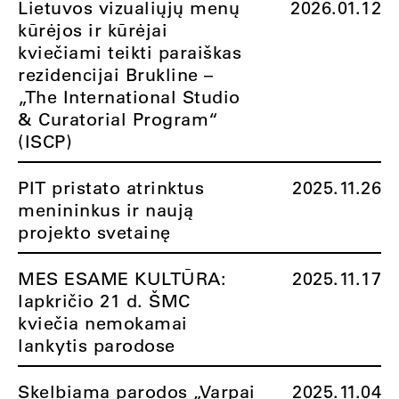
Lietuvos vizualiųjų menų
2026.01.12
kūrėjos ir kūrėjai
kviečiami teikti paraiškas
rezidencijai Brukline –
„The International Studio
& Curatorial Program“
(ISCP)
PIT pristato atrinktus
2025.11.26
menininkus ir naują
projekto svetainę
MES ESAME KULTŪRA:
2025.11.17
lapkričio 21 d. ŠMC
kviečia nemokamai
lankytis parodose
Skelbiama parodos „Varpai
2025.11.04