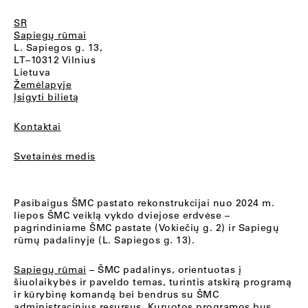
SR
Sapiegų rūmai
L. Sapiegos g. 13,
LT–10312 Vilnius
Lietuva
Žemėlapyje
Įsigyti bilietą
Kontaktai
Svetainės medis
Pasibaigus ŠMC pastato rekonstrukcijai nuo 2024 m.
liepos ŠMC veiklą vykdo dviejose erdvėse –
pagrindiniame ŠMC pastate (Vokiečių g. 2) ir Sapiegų
rūmų padalinyje (L. Sapiegos g. 13).
Sapiegų rūmai
– ŠMC padalinys, orientuotas į
šiuolaikybės ir paveldo temas, turintis atskirą programą
ir kūrybinę komandą bei bendrus su ŠMC
administracinius resursus. Kuruotos programos bus