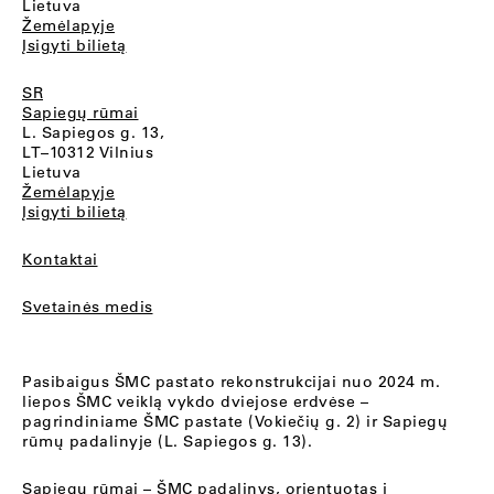
Lietuva
Žemėlapyje
Įsigyti bilietą
SR
Sapiegų rūmai
L. Sapiegos g. 13,
LT–10312 Vilnius
Lietuva
Žemėlapyje
Įsigyti bilietą
Kontaktai
Svetainės medis
Pasibaigus ŠMC pastato rekonstrukcijai nuo 2024 m.
liepos ŠMC veiklą vykdo dviejose erdvėse –
pagrindiniame ŠMC pastate (Vokiečių g. 2) ir Sapiegų
rūmų padalinyje (L. Sapiegos g. 13).
Sapiegų rūmai
– ŠMC padalinys, orientuotas į