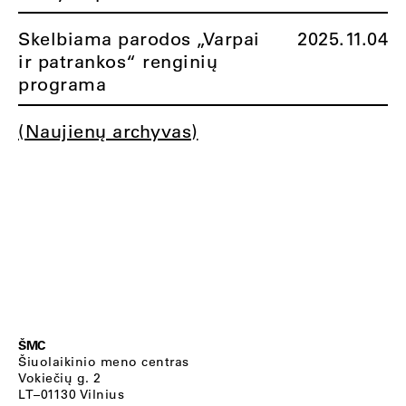
Skelbiama parodos „Varpai
2025.11.04
ir patrankos“ renginių
programa
(Naujienų archyvas)
ŠMC
Šiuolaikinio meno centras
Vokiečių g. 2
LT–01130 Vilnius