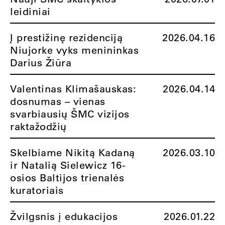
leidiniai
Į prestižinę rezidenciją
2026.04.16
Niujorke vyks menininkas
Darius Žiūra
Valentinas Klimašauskas:
2026.04.14
dosnumas – vienas
svarbiausių ŠMC vizijos
raktažodžių
Skelbiame Nikitą Kadaną
2026.03.10
ir Natalią Sielewicz 16-
osios Baltijos trienalės
kuratoriais
Žvilgsnis į edukacijos
2026.01.22