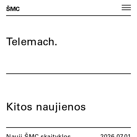
ŠMC
Telemach.
Kitos naujienos
Nauji ŠMC skaityklos
2026.07.01