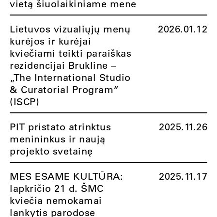
vietą šiuolaikiniame mene
Lietuvos vizualiųjų menų
2026.01.12
kūrėjos ir kūrėjai
kviečiami teikti paraiškas
rezidencijai Brukline –
„The International Studio
& Curatorial Program“
(ISCP)
PIT pristato atrinktus
2025.11.26
menininkus ir naują
projekto svetainę
MES ESAME KULTŪRA:
2025.11.17
lapkričio 21 d. ŠMC
kviečia nemokamai
lankytis parodose