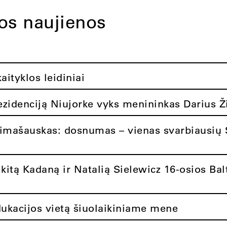
tos naujienos
ityklos leidiniai
rezidenciją Niujorke vyks menininkas Darius Ž
limašauskas: dosnumas – vienas svarbiausių 
itą Kadaną ir Natalią Sielewicz 16-osios Balt
dukacijos vietą šiuolaikiniame mene