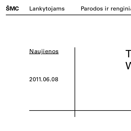
ŠMC
Lankytojams
Parodos ir rengini
T
Naujienos
W
2011.06.08