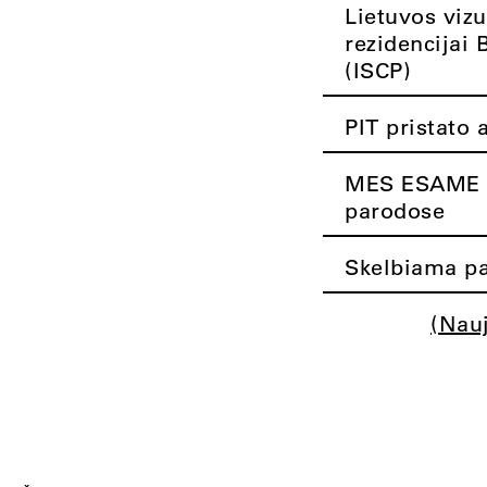
Lietuvos vizu
rezidencijai 
(ISCP)
PIT pristato 
MES ESAME K
parodose
Skelbiama pa
(Nau