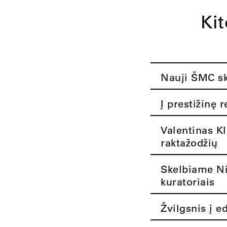
Ki
Nauji ŠMC ska
Į prestižinę 
Valentinas K
raktažodžių
Skelbiame Nik
kuratoriais
Žvilgsnis į e