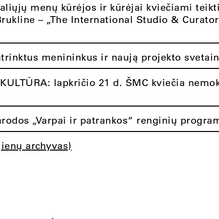
aliųjų menų kūrėjos ir kūrėjai kviečiami teikt
Brukline – „The International Studio & Curato
atrinktus menininkus ir naują projekto svetai
ULTŪRA: lapkričio 21 d. ŠMC kviečia nemok
rodos „Varpai ir patrankos“ renginių progra
jienų archyvas)