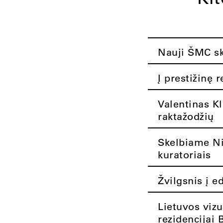
Nauji ŠMC ska
Į prestižinę 
Valentinas K
raktažodžių
Skelbiame Nik
kuratoriais
Žvilgsnis į e
Lietuvos vizu
rezidencijai 