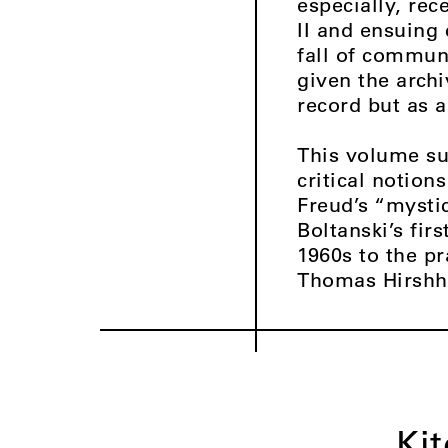
especially, rec
II and ensuing 
fall of commun
given the arch
record but as a
This volume sur
critical notio
Freud’s “mystic
Boltanski’s fir
1960s to the pr
Thomas Hirshho
Ki