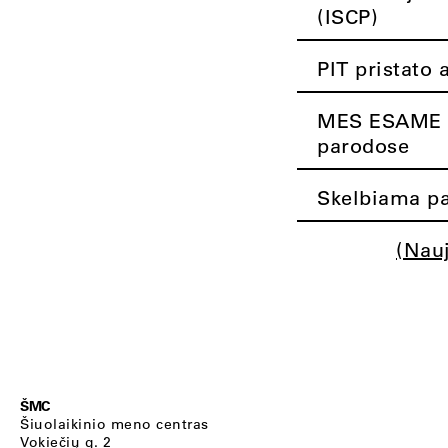
(ISCP)
PIT pristato 
MES ESAME K
parodose
Skelbiama pa
(Nau
ŠMC
Šiuolaikinio meno centras
Vokiečių g. 2