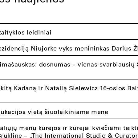
ityklos leidiniai
rezidenciją Niujorke vyks menininkas Darius Ž
limašauskas: dosnumas – vienas svarbiausių 
itą Kadaną ir Natalią Sielewicz 16-osios Balt
dukacijos vietą šiuolaikiniame mene
aliųjų menų kūrėjos ir kūrėjai kviečiami teikt
Brukline – „The International Studio & Curato