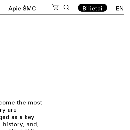
Apie ŠMC
Bilietai
EN
ecome the most
ry are
ged as a key
, history, and,