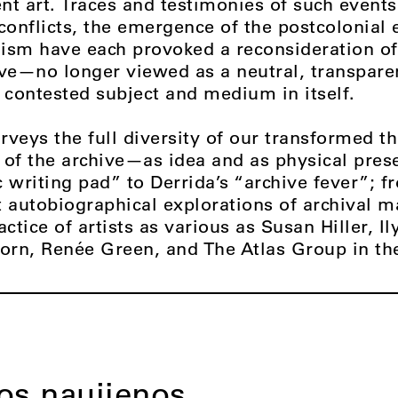
ent art. Traces and testimonies of such event
conflicts, the emergence of the postcolonial 
ism have each provoked a reconsideration of
ive—no longer viewed as a neutral, transparen
 contested subject and medium in itself.
veys the full diversity of our transformed th
ns of the archive—as idea and as physical pr
 writing pad” to Derrida’s “archive fever”; f
st autobiographical explorations of archival ma
actice of artists as various as Susan Hiller, I
rn, Renée Green, and The Atlas Group in the
tos naujienos