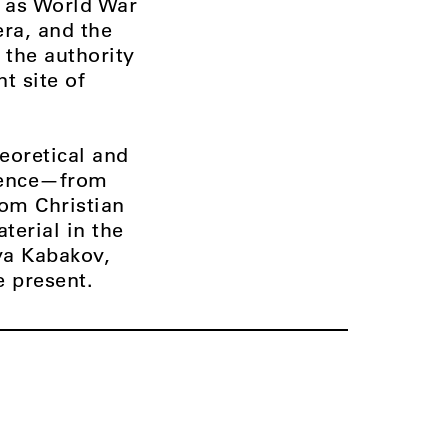
s as World War
era, and the
 the authority
t site of
eoretical and
esence—from
rom Christian
terial in the
lya Kabakov,
 present.