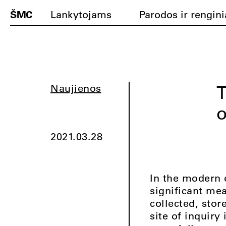
ŠMC
Lankytojams
Parodos ir rengini
T
Naujienos
o
2021.03.28
In the modern 
significant me
collected, sto
site of inquiry 