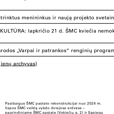
atrinktus menininkus ir naują projekto svetai
ULTŪRA: lapkričio 21 d. ŠMC kviečia nemok
rodos „Varpai ir patrankos“ renginių progra
jienų archyvas)
Pasibaigus ŠMC pastato rekonstrukcijai nuo 2024 m.
liepos ŠMC veiklą vykdo dviejose erdvėse –
pagrindiniame ŠMC pastate (Vokiečių g. 2) ir Sapiegų