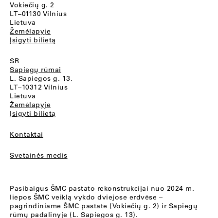
Vokiečių g. 2
LT–01130 Vilnius
Lietuva
Žemėlapyje
Įsigyti bilietą
SR
Sapiegų rūmai
L. Sapiegos g. 13,
LT–10312 Vilnius
Lietuva
Žemėlapyje
Įsigyti bilietą
Kontaktai
Svetainės medis
Pasibaigus ŠMC pastato rekonstrukcijai nuo 2024 m.
liepos ŠMC veiklą vykdo dviejose erdvėse –
pagrindiniame ŠMC pastate (Vokiečių g. 2) ir Sapiegų
rūmų padalinyje (L. Sapiegos g. 13).