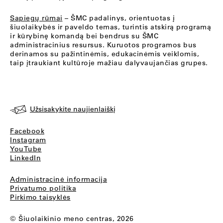
Sapiegų rūmai
– ŠMC padalinys, orientuotas į
šiuolaikybės ir paveldo temas, turintis atskirą programą
ir kūrybinę komandą bei bendrus su ŠMC
administracinius resursus. Kuruotos programos bus
derinamos su pažintinėmis, edukacinėmis veiklomis,
taip įtraukiant kultūroje mažiau dalyvaujančias grupes.
Užsisakykite naujienlaiškį
Facebook
Instagram
YouTube
LinkedIn
Administracinė informacija
Privatumo politika
Pirkimo taisyklės
© Šiuolaikinio meno centras, 2026