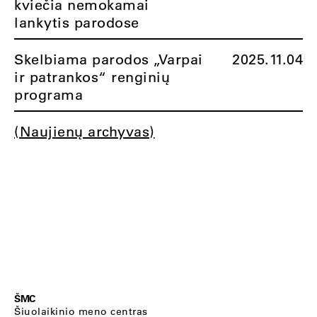
kviečia nemokamai
lankytis parodose
Skelbiama parodos „Varpai
2025.11.04
ir patrankos“ renginių
programa
(Naujienų archyvas)
ŠMC
Šiuolaikinio meno centras