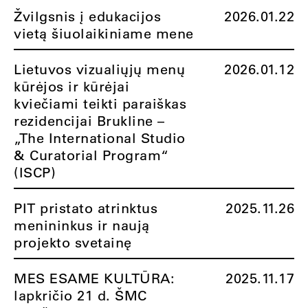
Žvilgsnis į edukacijos
2026.01.22
vietą šiuolaikiniame mene
Lietuvos vizualiųjų menų
2026.01.12
kūrėjos ir kūrėjai
kviečiami teikti paraiškas
rezidencijai Brukline –
„The International Studio
& Curatorial Program“
(ISCP)
PIT pristato atrinktus
2025.11.26
menininkus ir naują
projekto svetainę
MES ESAME KULTŪRA:
2025.11.17
lapkričio 21 d. ŠMC