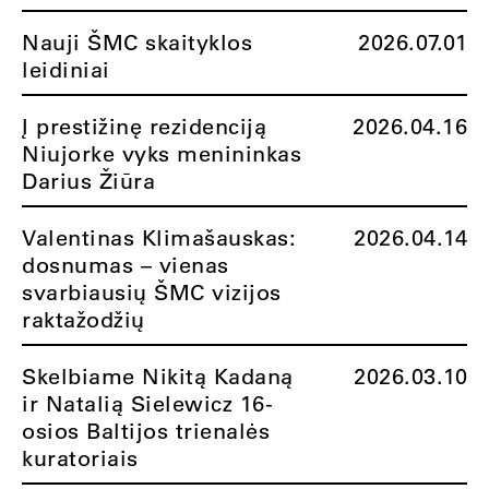
Nauji ŠMC skaityklos
2026.07.01
leidiniai
Į prestižinę rezidenciją
2026.04.16
Niujorke vyks menininkas
Darius Žiūra
Valentinas Klimašauskas:
2026.04.14
dosnumas – vienas
svarbiausių ŠMC vizijos
raktažodžių
Skelbiame Nikitą Kadaną
2026.03.10
ir Natalią Sielewicz 16-
osios Baltijos trienalės
kuratoriais