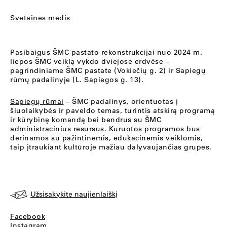
Svetainės medis
Pasibaigus ŠMC pastato rekonstrukcijai nuo 2024 m.
liepos ŠMC veiklą vykdo dviejose erdvėse –
pagrindiniame ŠMC pastate (Vokiečių g. 2) ir Sapiegų
rūmų padalinyje (L. Sapiegos g. 13).
Sapiegų rūmai
– ŠMC padalinys, orientuotas į
šiuolaikybės ir paveldo temas, turintis atskirą programą
ir kūrybinę komandą bei bendrus su ŠMC
administracinius resursus. Kuruotos programos bus
derinamos su pažintinėmis, edukacinėmis veiklomis,
taip įtraukiant kultūroje mažiau dalyvaujančias grupes.
Užsisakykite naujienlaiškį
Facebook
Instagram