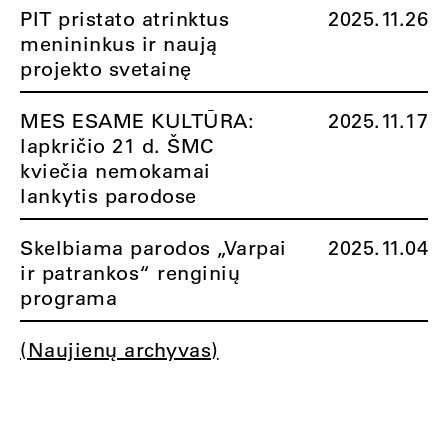
PIT pristato atrinktus
2025.11.26
menininkus ir naują
projekto svetainę
MES ESAME KULTŪRA:
2025.11.17
lapkričio 21 d. ŠMC
kviečia nemokamai
lankytis parodose
Skelbiama parodos „Varpai
2025.11.04
ir patrankos“ renginių
programa
(Naujienų archyvas)