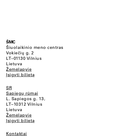
ŠMC
Šiuolaikinio meno centras
Vokiečių g. 2
LT–01130 Vilnius
Lietuva
Žemėlapyje
Įsigyti bilietą
SR
Sapiegų rūmai
L. Sapiegos g. 13,
LT–10312 Vilnius
Lietuva
Žemėlapyje
Įsigyti bilietą
Kontaktai