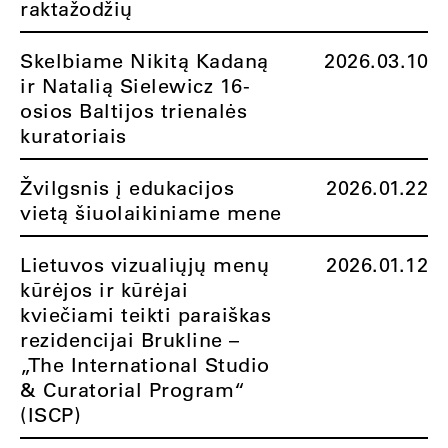
raktažodžių
Skelbiame Nikitą Kadaną
2026.03.10
ir Natalią Sielewicz 16-
osios Baltijos trienalės
kuratoriais
Žvilgsnis į edukacijos
2026.01.22
vietą šiuolaikiniame mene
Lietuvos vizualiųjų menų
2026.01.12
kūrėjos ir kūrėjai
kviečiami teikti paraiškas
rezidencijai Brukline –
„The International Studio
& Curatorial Program“
(ISCP)