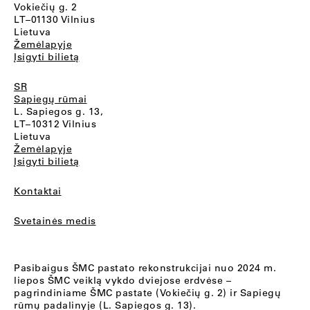
Vokiečių g. 2
LT–01130 Vilnius
Lietuva
Žemėlapyje
Įsigyti bilietą
SR
Sapiegų rūmai
L. Sapiegos g. 13,
LT–10312 Vilnius
Lietuva
Žemėlapyje
Įsigyti bilietą
Kontaktai
Svetainės medis
Pasibaigus ŠMC pastato rekonstrukcijai nuo 2024 m.
liepos ŠMC veiklą vykdo dviejose erdvėse –
pagrindiniame ŠMC pastate (Vokiečių g. 2) ir Sapiegų
rūmų padalinyje (L. Sapiegos g. 13).