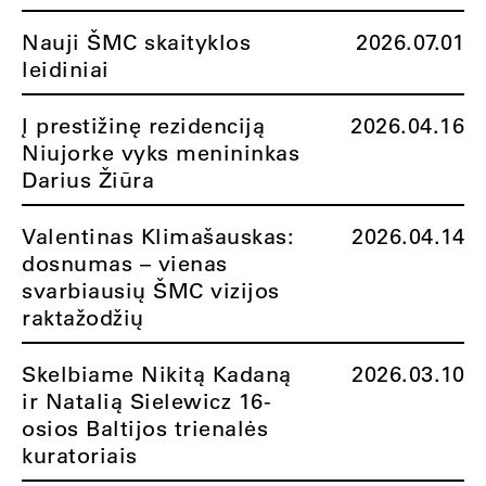
Nauji ŠMC skaityklos
2026.07.01
leidiniai
Į prestižinę rezidenciją
2026.04.16
Niujorke vyks menininkas
Darius Žiūra
Valentinas Klimašauskas:
2026.04.14
dosnumas – vienas
svarbiausių ŠMC vizijos
raktažodžių
Skelbiame Nikitą Kadaną
2026.03.10
ir Natalią Sielewicz 16-
osios Baltijos trienalės
kuratoriais