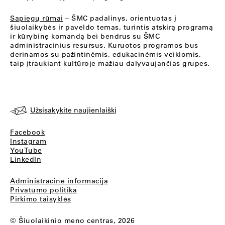
Sapiegų rūmai
– ŠMC padalinys, orientuotas į
šiuolaikybės ir paveldo temas, turintis atskirą programą
ir kūrybinę komandą bei bendrus su ŠMC
administracinius resursus. Kuruotos programos bus
derinamos su pažintinėmis, edukacinėmis veiklomis,
taip įtraukiant kultūroje mažiau dalyvaujančias grupes.
Užsisakykite naujienlaiškį
Facebook
Instagram
YouTube
LinkedIn
Administracinė informacija
Privatumo politika
Pirkimo taisyklės
© Šiuolaikinio meno centras, 2026