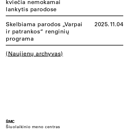
kviečia nemokamai
lankytis parodose
Skelbiama parodos „Varpai
2025.11.04
ir patrankos“ renginių
programa
(Naujienų archyvas)
ŠMC
Šiuolaikinio meno centras