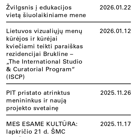
Žvilgsnis į edukacijos
2026.01.22
vietą šiuolaikiniame mene
Lietuvos vizualiųjų menų
2026.01.12
kūrėjos ir kūrėjai
kviečiami teikti paraiškas
rezidencijai Brukline –
„The International Studio
& Curatorial Program“
(ISCP)
PIT pristato atrinktus
2025.11.26
menininkus ir naują
projekto svetainę
MES ESAME KULTŪRA:
2025.11.17
lapkričio 21 d. ŠMC