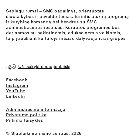
Sapiegų rūmai
– ŠMC padalinys, orientuotas į
šiuolaikybės ir paveldo temas, turintis atskirą programą
ir kūrybinę komandą bei bendrus su ŠMC
administracinius resursus. Kuruotos programos bus
derinamos su pažintinėmis, edukacinėmis veiklomis,
taip įtraukiant kultūroje mažiau dalyvaujančias grupes.
Užsisakykite naujienlaiškį
Facebook
Instagram
YouTube
LinkedIn
Administracinė informacija
Privatumo politika
Pirkimo taisyklės
© Šiuolaikinio meno centras, 2026