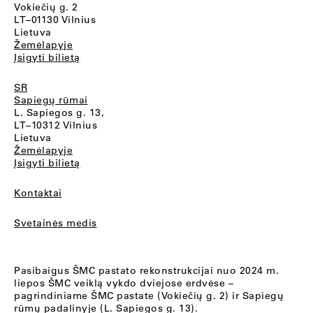
Vokiečių g. 2
LT–01130 Vilnius
Lietuva
Žemėlapyje
Įsigyti bilietą
SR
Sapiegų rūmai
L. Sapiegos g. 13,
LT–10312 Vilnius
Lietuva
Žemėlapyje
Įsigyti bilietą
Kontaktai
Svetainės medis
Pasibaigus ŠMC pastato rekonstrukcijai nuo 2024 m.
liepos ŠMC veiklą vykdo dviejose erdvėse –
pagrindiniame ŠMC pastate (Vokiečių g. 2) ir Sapiegų
rūmų padalinyje (L. Sapiegos g. 13).