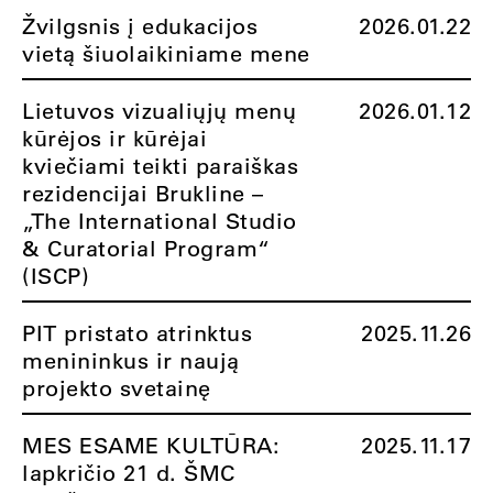
Žvilgsnis į edukacijos
2026.01.22
vietą šiuolaikiniame mene
Lietuvos vizualiųjų menų
2026.01.12
kūrėjos ir kūrėjai
kviečiami teikti paraiškas
rezidencijai Brukline –
„The International Studio
& Curatorial Program“
(ISCP)
PIT pristato atrinktus
2025.11.26
menininkus ir naują
projekto svetainę
MES ESAME KULTŪRA:
2025.11.17
lapkričio 21 d. ŠMC