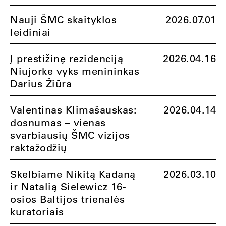
Nauji ŠMC skaityklos
2026.07.01
leidiniai
Į prestižinę rezidenciją
2026.04.16
Niujorke vyks menininkas
Darius Žiūra
Valentinas Klimašauskas:
2026.04.14
dosnumas – vienas
svarbiausių ŠMC vizijos
raktažodžių
Skelbiame Nikitą Kadaną
2026.03.10
ir Natalią Sielewicz 16-
osios Baltijos trienalės
kuratoriais