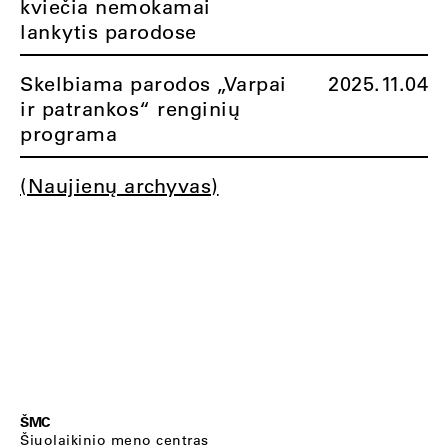
kviečia nemokamai
lankytis parodose
Skelbiama parodos „Varpai
2025.11.04
ir patrankos“ renginių
programa
(Naujienų archyvas)
ŠMC
Šiuolaikinio meno centras