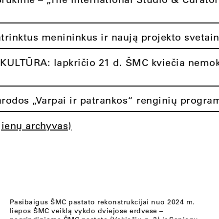
atrinktus menininkus ir naują projekto svetai
ULTŪRA: lapkričio 21 d. ŠMC kviečia nemok
rodos „Varpai ir patrankos“ renginių progra
jienų archyvas)
Pasibaigus ŠMC pastato rekonstrukcijai nuo 2024 m.
liepos ŠMC veiklą vykdo dviejose erdvėse –