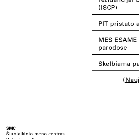
(ISCP)
PIT pristato 
MES ESAME K
parodose
Skelbiama pa
(Nau
ŠMC
Šiuolaikinio meno centras