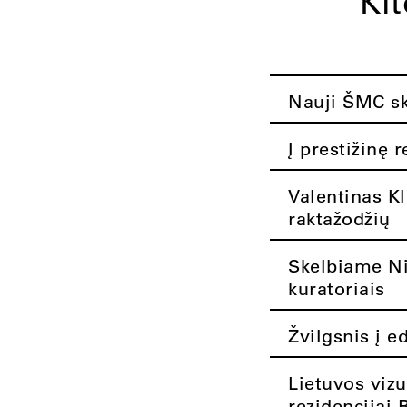
Ki
Nauji ŠMC ska
Į prestižinę 
Valentinas K
raktažodžių
Skelbiame Nik
kuratoriais
Žvilgsnis į e
Lietuvos vizu
rezidencijai 