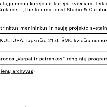
aliųjų menų kūrėjos ir kūrėjai kviečiami teikt
Brukline – „The International Studio & Curato
atrinktus menininkus ir naują projekto svetai
ULTŪRA: lapkričio 21 d. ŠMC kviečia nemok
rodos „Varpai ir patrankos“ renginių progra
jienų archyvas)