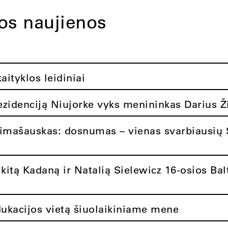
tos naujienos
ityklos leidiniai
rezidenciją Niujorke vyks menininkas Darius Ž
limašauskas: dosnumas – vienas svarbiausių 
itą Kadaną ir Natalią Sielewicz 16-osios Balt
dukacijos vietą šiuolaikiniame mene