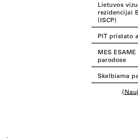
Lietuvos vizu
rezidencijai 
(ISCP)
PIT pristato 
MES ESAME K
parodose
Skelbiama pa
(Nau