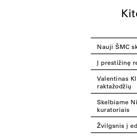
Ki
Nauji ŠMC ska
Į prestižinę 
Valentinas K
raktažodžių
Skelbiame Nik
kuratoriais
Žvilgsnis į e