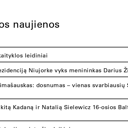
tos naujienos
ityklos leidiniai
rezidenciją Niujorke vyks menininkas Darius Ž
limašauskas: dosnumas – vienas svarbiausių 
itą Kadaną ir Natalią Sielewicz 16-osios Balt