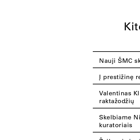
Ki
Nauji ŠMC ska
Į prestižinę 
Valentinas K
raktažodžių
Skelbiame Nik
kuratoriais