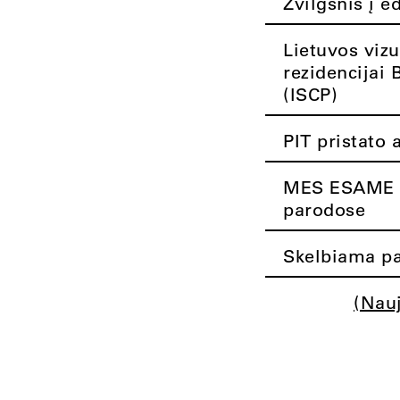
Žvilgsnis į e
Lietuvos vizu
rezidencijai 
(ISCP)
PIT pristato 
MES ESAME K
parodose
Skelbiama pa
(Nau