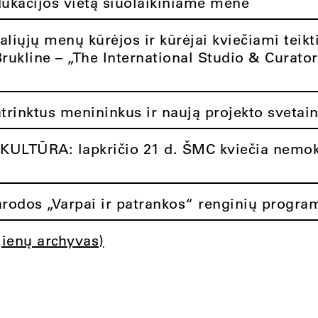
dukacijos vietą šiuolaikiniame mene
aliųjų menų kūrėjos ir kūrėjai kviečiami teikt
Brukline – „The International Studio & Curato
atrinktus menininkus ir naują projekto svetai
ULTŪRA: lapkričio 21 d. ŠMC kviečia nemok
rodos „Varpai ir patrankos“ renginių progra
jienų archyvas)