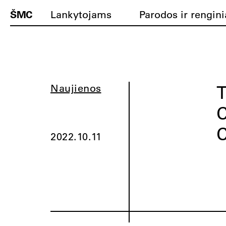
ŠMC
Lankytojams
Parodos ir rengini
T
Naujienos
C
C
2022.10.11