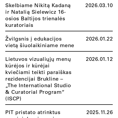
Skelbiame Nikitą Kadaną
2026.03.10
ir Natalią Sielewicz 16-
osios Baltijos trienalės
kuratoriais
Žvilgsnis į edukacijos
2026.01.22
vietą šiuolaikiniame mene
Lietuvos vizualiųjų menų
2026.01.12
kūrėjos ir kūrėjai
kviečiami teikti paraiškas
rezidencijai Brukline –
„The International Studio
& Curatorial Program“
(ISCP)
PIT pristato atrinktus
2025.11.26