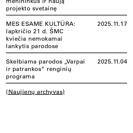
menininkus ir naują
projekto svetainę
MES ESAME KULTŪRA:
2025.11.17
lapkričio 21 d. ŠMC
kviečia nemokamai
lankytis parodose
Skelbiama parodos „Varpai
2025.11.04
ir patrankos“ renginių
programa
(Naujienų archyvas)