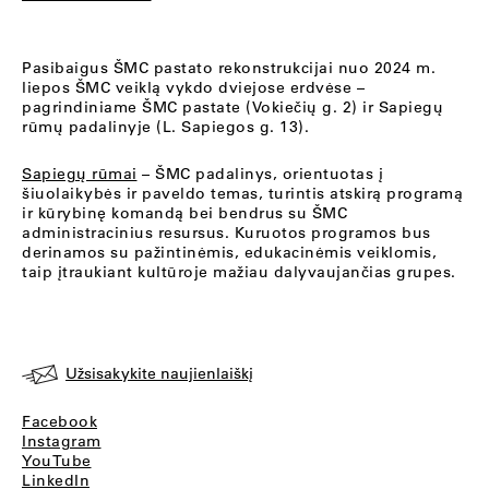
Pasibaigus ŠMC pastato rekonstrukcijai nuo 2024 m.
liepos ŠMC veiklą vykdo dviejose erdvėse –
pagrindiniame ŠMC pastate (Vokiečių g. 2) ir Sapiegų
rūmų padalinyje (L. Sapiegos g. 13).
Sapiegų rūmai
– ŠMC padalinys, orientuotas į
šiuolaikybės ir paveldo temas, turintis atskirą programą
ir kūrybinę komandą bei bendrus su ŠMC
administracinius resursus. Kuruotos programos bus
derinamos su pažintinėmis, edukacinėmis veiklomis,
taip įtraukiant kultūroje mažiau dalyvaujančias grupes.
Užsisakykite naujienlaiškį
Facebook
Instagram
YouTube
LinkedIn