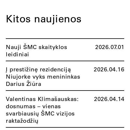
Kitos naujienos
Nauji ŠMC skaityklos
2026.07.01
leidiniai
Į prestižinę rezidenciją
2026.04.16
Niujorke vyks menininkas
Darius Žiūra
Valentinas Klimašauskas:
2026.04.14
dosnumas – vienas
svarbiausių ŠMC vizijos
raktažodžių