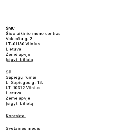
ŠMC
Šiuolaikinio meno centras
Vokiečių g. 2
LT–01130 Vilnius
Lietuva
Žemėlapyje
Įsigyti bilietą
SR
Sapiegų rūmai
L. Sapiegos g. 13,
LT–10312 Vilnius
Lietuva
Žemėlapyje
Įsigyti bilietą
Kontaktai
Svetainės medis