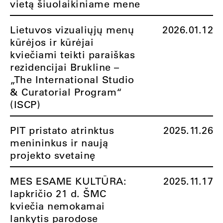
vietą šiuolaikiniame mene
Lietuvos vizualiųjų menų
2026.01.12
kūrėjos ir kūrėjai
kviečiami teikti paraiškas
rezidencijai Brukline –
„The International Studio
& Curatorial Program“
(ISCP)
PIT pristato atrinktus
2025.11.26
menininkus ir naują
projekto svetainę
MES ESAME KULTŪRA:
2025.11.17
lapkričio 21 d. ŠMC
kviečia nemokamai
lankytis parodose