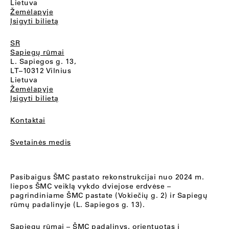
Lietuva
Žemėlapyje
Įsigyti bilietą
SR
Sapiegų rūmai
L. Sapiegos g. 13,
LT–10312 Vilnius
Lietuva
Žemėlapyje
Įsigyti bilietą
Kontaktai
Svetainės medis
Pasibaigus ŠMC pastato rekonstrukcijai nuo 2024 m.
liepos ŠMC veiklą vykdo dviejose erdvėse –
pagrindiniame ŠMC pastate (Vokiečių g. 2) ir Sapiegų
rūmų padalinyje (L. Sapiegos g. 13).
Sapiegų rūmai
– ŠMC padalinys, orientuotas į