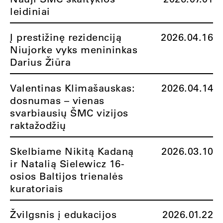
leidiniai
Į prestižinę rezidenciją
2026.04.16
Niujorke vyks menininkas
Darius Žiūra
Valentinas Klimašauskas:
2026.04.14
dosnumas – vienas
svarbiausių ŠMC vizijos
raktažodžių
Skelbiame Nikitą Kadaną
2026.03.10
ir Natalią Sielewicz 16-
osios Baltijos trienalės
kuratoriais
Žvilgsnis į edukacijos
2026.01.22