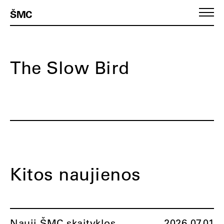
ŠMC
The Slow Bird
Kitos naujienos
Nauji ŠMC skaityklos
2026.07.01