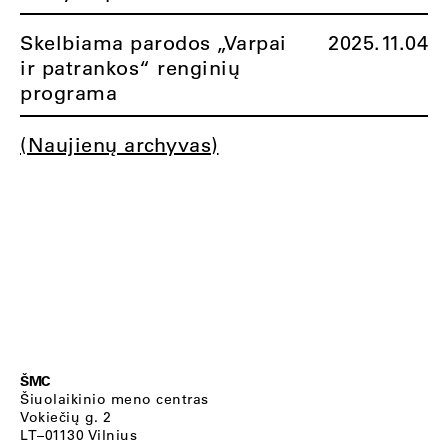
Skelbiama parodos „Varpai
2025.11.04
ir patrankos“ renginių
programa
(Naujienų archyvas)
ŠMC
Šiuolaikinio meno centras
Vokiečių g. 2
LT–01130 Vilnius