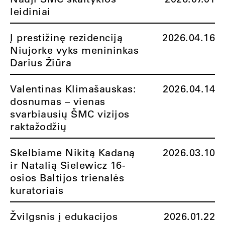
leidiniai
Į prestižinę rezidenciją
2026.04.16
Niujorke vyks menininkas
Darius Žiūra
Valentinas Klimašauskas:
2026.04.14
dosnumas – vienas
svarbiausių ŠMC vizijos
raktažodžių
Skelbiame Nikitą Kadaną
2026.03.10
ir Natalią Sielewicz 16-
osios Baltijos trienalės
kuratoriais
Žvilgsnis į edukacijos
2026.01.22