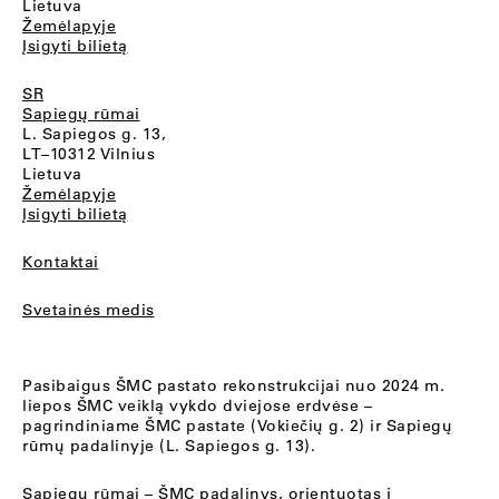
Lietuva
Žemėlapyje
Įsigyti bilietą
SR
Sapiegų rūmai
L. Sapiegos g. 13,
LT–10312 Vilnius
Lietuva
Žemėlapyje
Įsigyti bilietą
Kontaktai
Svetainės medis
Pasibaigus ŠMC pastato rekonstrukcijai nuo 2024 m.
liepos ŠMC veiklą vykdo dviejose erdvėse –
pagrindiniame ŠMC pastate (Vokiečių g. 2) ir Sapiegų
rūmų padalinyje (L. Sapiegos g. 13).
Sapiegų rūmai
– ŠMC padalinys, orientuotas į