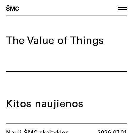
ŠMC
The Value of Things
Kitos naujienos
Nauji ŠMC skaityklos
2026.07.01