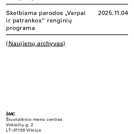
Skelbiama parodos „Varpai
2025.11.04
ir patrankos“ renginių
programa
(Naujienų archyvas)
ŠMC
Šiuolaikinio meno centras
Vokiečių g. 2
LT–01130 Vilnius