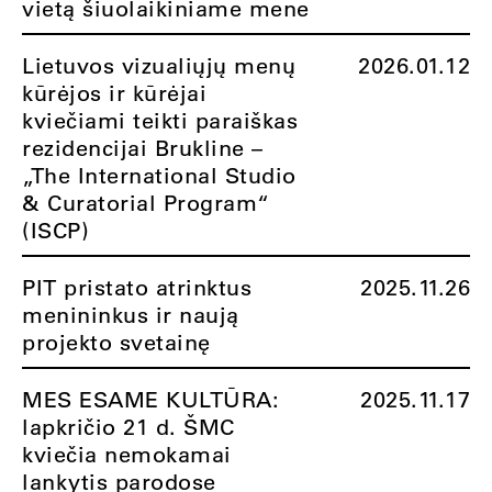
vietą šiuolaikiniame mene
Lietuvos vizualiųjų menų
2026.01.12
kūrėjos ir kūrėjai
kviečiami teikti paraiškas
rezidencijai Brukline –
„The International Studio
& Curatorial Program“
(ISCP)
PIT pristato atrinktus
2025.11.26
menininkus ir naują
projekto svetainę
MES ESAME KULTŪRA:
2025.11.17
lapkričio 21 d. ŠMC
kviečia nemokamai
lankytis parodose