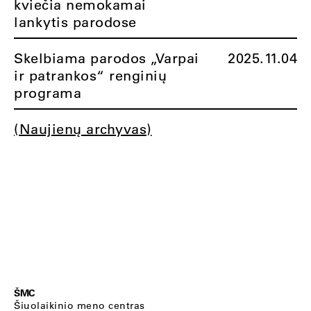
kviečia nemokamai
lankytis parodose
Skelbiama parodos „Varpai
2025.11.04
ir patrankos“ renginių
programa
(Naujienų archyvas)
ŠMC
Šiuolaikinio meno centras