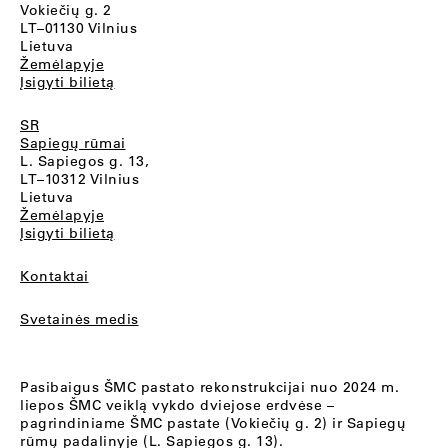
Vokiečių g. 2
LT–01130 Vilnius
Lietuva
Žemėlapyje
Įsigyti bilietą
SR
Sapiegų rūmai
L. Sapiegos g. 13,
LT–10312 Vilnius
Lietuva
Žemėlapyje
Įsigyti bilietą
Kontaktai
Svetainės medis
Pasibaigus ŠMC pastato rekonstrukcijai nuo 2024 m.
liepos ŠMC veiklą vykdo dviejose erdvėse –
pagrindiniame ŠMC pastate (Vokiečių g. 2) ir Sapiegų
rūmų padalinyje (L. Sapiegos g. 13).