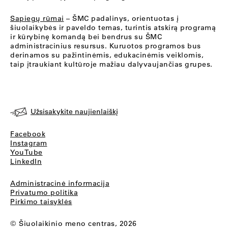
Sapiegų rūmai
– ŠMC padalinys, orientuotas į
šiuolaikybės ir paveldo temas, turintis atskirą programą
ir kūrybinę komandą bei bendrus su ŠMC
administracinius resursus. Kuruotos programos bus
derinamos su pažintinėmis, edukacinėmis veiklomis,
taip įtraukiant kultūroje mažiau dalyvaujančias grupes.
Užsisakykite naujienlaiškį
Facebook
Instagram
YouTube
LinkedIn
Administracinė informacija
Privatumo politika
Pirkimo taisyklės
© Šiuolaikinio meno centras, 2026