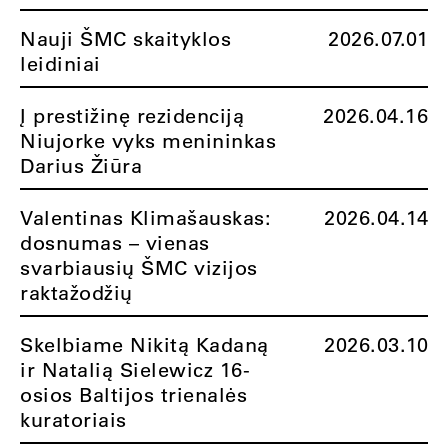
Nauji ŠMC skaityklos
2026.07.01
leidiniai
Į prestižinę rezidenciją
2026.04.16
Niujorke vyks menininkas
Darius Žiūra
Valentinas Klimašauskas:
2026.04.14
dosnumas – vienas
svarbiausių ŠMC vizijos
raktažodžių
Skelbiame Nikitą Kadaną
2026.03.10
ir Natalią Sielewicz 16-
osios Baltijos trienalės
kuratoriais