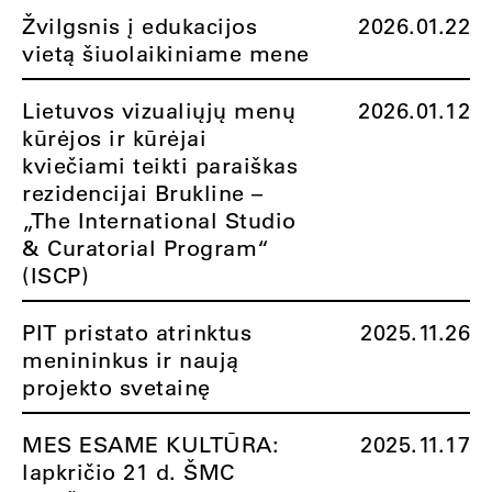
Žvilgsnis į edukacijos
2026.01.22
vietą šiuolaikiniame mene
Lietuvos vizualiųjų menų
2026.01.12
kūrėjos ir kūrėjai
kviečiami teikti paraiškas
rezidencijai Brukline –
„The International Studio
& Curatorial Program“
(ISCP)
PIT pristato atrinktus
2025.11.26
menininkus ir naują
projekto svetainę
MES ESAME KULTŪRA:
2025.11.17
lapkričio 21 d. ŠMC