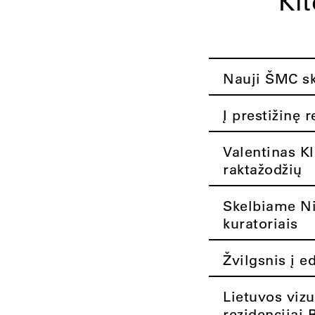
Ki
Nauji ŠMC ska
Į prestižinę 
Valentinas K
raktažodžių
Skelbiame Nik
kuratoriais
Žvilgsnis į e
Lietuvos vizu
rezidencijai 