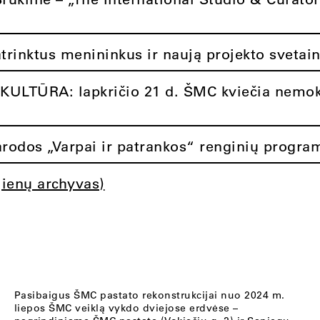
atrinktus menininkus ir naują projekto svetai
ULTŪRA: lapkričio 21 d. ŠMC kviečia nemok
rodos „Varpai ir patrankos“ renginių progra
jienų archyvas)
Pasibaigus ŠMC pastato rekonstrukcijai nuo 2024 m.
liepos ŠMC veiklą vykdo dviejose erdvėse –