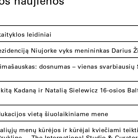
tos naujienos
ityklos leidiniai
rezidenciją Niujorke vyks menininkas Darius Ž
limašauskas: dosnumas – vienas svarbiausių 
itą Kadaną ir Natalią Sielewicz 16-osios Balt
dukacijos vietą šiuolaikiniame mene
aliųjų menų kūrėjos ir kūrėjai kviečiami teikt
Brukline – „The International Studio & Curato