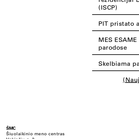
(ISCP)
PIT pristato 
MES ESAME K
parodose
Skelbiama pa
(Nau
ŠMC
Šiuolaikinio meno centras