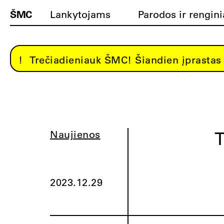
ŠMC
Lankytojams
Parodos ir rengini
Trečiadieniauk ŠMC! Šiandien įprastas 
T
Naujienos
2023.12.29