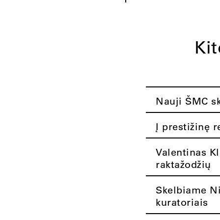
Ki
Nauji ŠMC ska
Į prestižinę 
Valentinas K
raktažodžių
Skelbiame Nik
kuratoriais