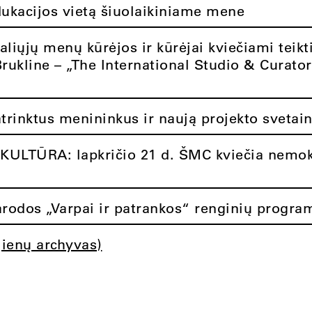
dukacijos vietą šiuolaikiniame mene
aliųjų menų kūrėjos ir kūrėjai kviečiami teikt
Brukline – „The International Studio & Curato
atrinktus menininkus ir naują projekto svetai
ULTŪRA: lapkričio 21 d. ŠMC kviečia nemok
rodos „Varpai ir patrankos“ renginių progra
jienų archyvas)