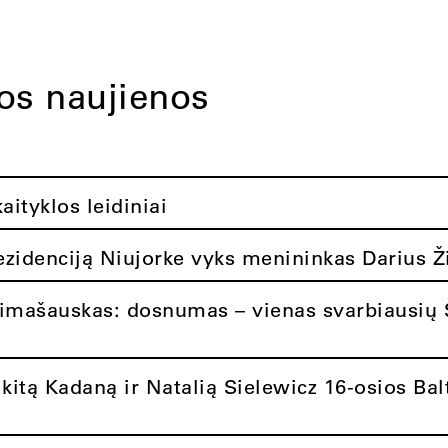
tos naujienos
ityklos leidiniai
rezidenciją Niujorke vyks menininkas Darius Ž
limašauskas: dosnumas – vienas svarbiausių 
itą Kadaną ir Natalią Sielewicz 16-osios Balt