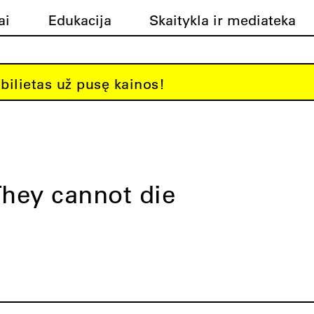
ai
Edukacija
Skaitykla ir mediateka
bilietas už pusę kainos!
hey cannot die