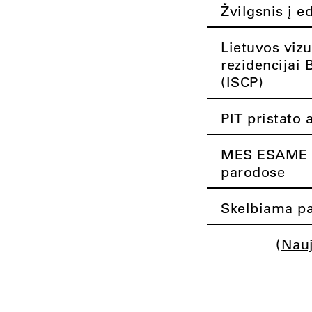
Žvilgsnis į e
Lietuvos vizu
rezidencijai 
(ISCP)
PIT pristato 
MES ESAME K
parodose
Skelbiama pa
(Nau