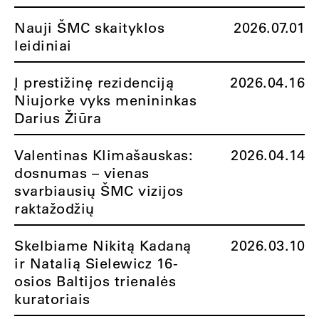
Nauji ŠMC skaityklos
2026.07.01
leidiniai
Į prestižinę rezidenciją
2026.04.16
Niujorke vyks menininkas
Darius Žiūra
Valentinas Klimašauskas:
2026.04.14
dosnumas – vienas
svarbiausių ŠMC vizijos
raktažodžių
Skelbiame Nikitą Kadaną
2026.03.10
ir Natalią Sielewicz 16-
osios Baltijos trienalės
kuratoriais