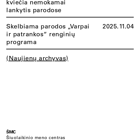
kviečia nemokamai
lankytis parodose
Skelbiama parodos „Varpai
2025.11.04
ir patrankos“ renginių
programa
(Naujienų archyvas)
ŠMC
Šiuolaikinio meno centras