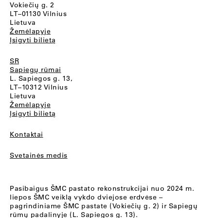
Vokiečių g. 2
LT–01130 Vilnius
Lietuva
Žemėlapyje
Įsigyti bilietą
SR
Sapiegų rūmai
L. Sapiegos g. 13,
LT–10312 Vilnius
Lietuva
Žemėlapyje
Įsigyti bilietą
Kontaktai
Svetainės medis
Pasibaigus ŠMC pastato rekonstrukcijai nuo 2024 m.
liepos ŠMC veiklą vykdo dviejose erdvėse –
pagrindiniame ŠMC pastate (Vokiečių g. 2) ir Sapiegų
rūmų padalinyje (L. Sapiegos g. 13).