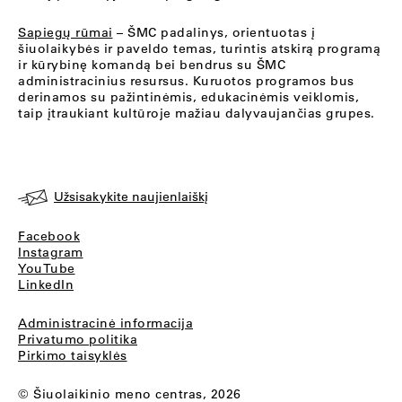
Sapiegų rūmai
– ŠMC padalinys, orientuotas į
šiuolaikybės ir paveldo temas, turintis atskirą programą
ir kūrybinę komandą bei bendrus su ŠMC
administracinius resursus. Kuruotos programos bus
derinamos su pažintinėmis, edukacinėmis veiklomis,
taip įtraukiant kultūroje mažiau dalyvaujančias grupes.
Užsisakykite naujienlaiškį
Facebook
Instagram
YouTube
LinkedIn
Administracinė informacija
Privatumo politika
Pirkimo taisyklės
© Šiuolaikinio meno centras, 2026