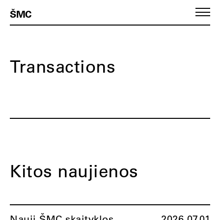
ŠMC
Transactions
Kitos naujienos
Nauji ŠMC skaityklos
2026.07.01