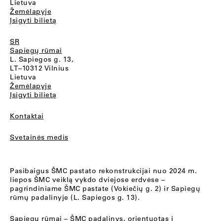
Lietuva
Žemėlapyje
Įsigyti bilietą
SR
Sapiegų rūmai
L. Sapiegos g. 13,
LT–10312 Vilnius
Lietuva
Žemėlapyje
Įsigyti bilietą
Kontaktai
Svetainės medis
Pasibaigus ŠMC pastato rekonstrukcijai nuo 2024 m.
liepos ŠMC veiklą vykdo dviejose erdvėse –
pagrindiniame ŠMC pastate (Vokiečių g. 2) ir Sapiegų
rūmų padalinyje (L. Sapiegos g. 13).
Sapiegų rūmai
– ŠMC padalinys, orientuotas į