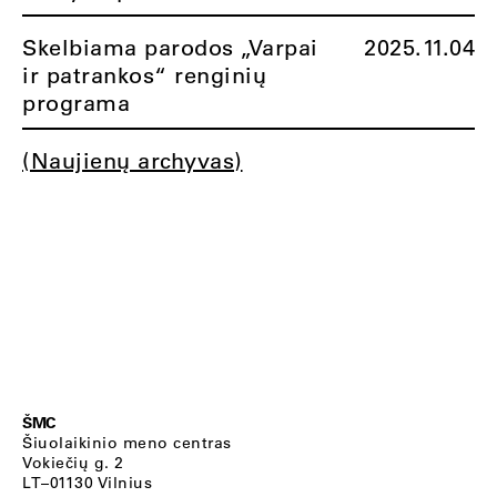
Skelbiama parodos „Varpai
2025.11.04
ir patrankos“ renginių
programa
(Naujienų archyvas)
ŠMC
Šiuolaikinio meno centras
Vokiečių g. 2
LT–01130 Vilnius