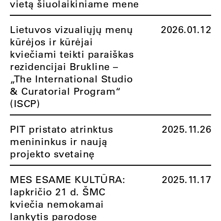
vietą šiuolaikiniame mene
Lietuvos vizualiųjų menų
2026.01.12
kūrėjos ir kūrėjai
kviečiami teikti paraiškas
rezidencijai Brukline –
„The International Studio
& Curatorial Program“
(ISCP)
PIT pristato atrinktus
2025.11.26
menininkus ir naują
projekto svetainę
MES ESAME KULTŪRA:
2025.11.17
lapkričio 21 d. ŠMC
kviečia nemokamai
lankytis parodose