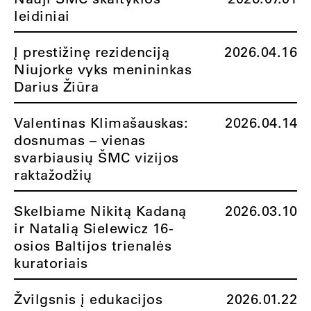
leidiniai
Į prestižinę rezidenciją
2026.04.16
Niujorke vyks menininkas
Darius Žiūra
Valentinas Klimašauskas:
2026.04.14
dosnumas – vienas
svarbiausių ŠMC vizijos
raktažodžių
Skelbiame Nikitą Kadaną
2026.03.10
ir Natalią Sielewicz 16-
osios Baltijos trienalės
kuratoriais
Žvilgsnis į edukacijos
2026.01.22