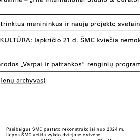
atrinktus menininkus ir naują projekto svetai
ULTŪRA: lapkričio 21 d. ŠMC kviečia nemok
rodos „Varpai ir patrankos“ renginių progra
jienų archyvas)
Pasibaigus ŠMC pastato rekonstrukcijai nuo 2024 m.
liepos ŠMC veiklą vykdo dviejose erdvėse –