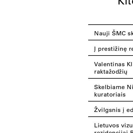
Ki
Nauji ŠMC ska
Į prestižinę 
Valentinas K
raktažodžių
Skelbiame Nik
kuratoriais
Žvilgsnis į e
Lietuvos vizu
rezidencijai 