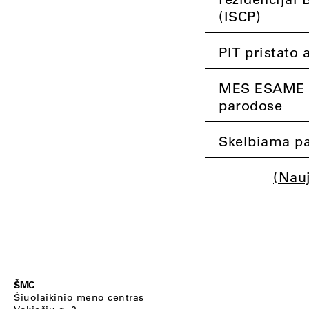
(ISCP)
PIT pristato 
MES ESAME K
parodose
Skelbiama pa
(Nau
ŠMC
Šiuolaikinio meno centras