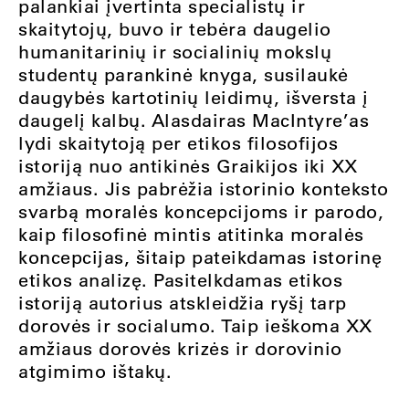
palankiai įvertinta specialistų ir
skaitytojų, buvo ir tebėra daugelio
humanitarinių ir socialinių mokslų
studentų parankinė knyga, susilaukė
daugybės kartotinių leidimų, išversta į
daugelį kalbų. Alasdairas MacIntyre’as
lydi skaitytoją per etikos filosofijos
istoriją nuo antikinės Graikijos iki XX
amžiaus. Jis pabrėžia istorinio konteksto
svarbą moralės koncepcijoms ir parodo,
kaip filosofinė mintis atitinka moralės
koncepcijas, šitaip pateikdamas istorinę
etikos analizę. Pasitelkdamas etikos
istoriją autorius atskleidžia ryšį tarp
dorovės ir socialumo. Taip ieškoma XX
amžiaus dorovės krizės ir dorovinio
atgimimo ištakų.