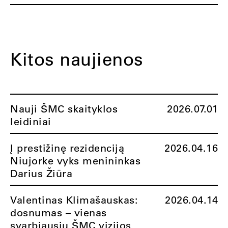
Kitos naujienos
Nauji ŠMC skaityklos
2026.07.01
leidiniai
Į prestižinę rezidenciją
2026.04.16
Niujorke vyks menininkas
Darius Žiūra
Valentinas Klimašauskas:
2026.04.14
dosnumas – vienas
svarbiausių ŠMC vizijos