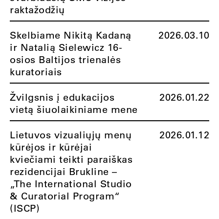
raktažodžių
Skelbiame Nikitą Kadaną
2026.03.10
ir Natalią Sielewicz 16-
osios Baltijos trienalės
kuratoriais
Žvilgsnis į edukacijos
2026.01.22
vietą šiuolaikiniame mene
Lietuvos vizualiųjų menų
2026.01.12
kūrėjos ir kūrėjai
kviečiami teikti paraiškas
rezidencijai Brukline –
„The International Studio
& Curatorial Program“
(ISCP)