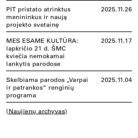
PIT pristato atrinktus
2025.11.26
menininkus ir naują
projekto svetainę
MES ESAME KULTŪRA:
2025.11.17
lapkričio 21 d. ŠMC
kviečia nemokamai
lankytis parodose
Skelbiama parodos „Varpai
2025.11.04
ir patrankos“ renginių
programa
(Naujienų archyvas)