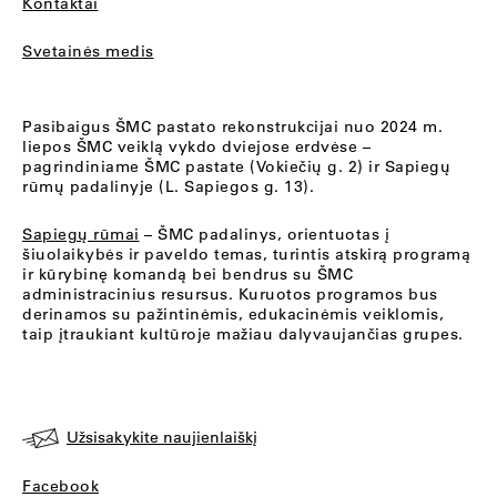
Kontaktai
Svetainės medis
Pasibaigus ŠMC pastato rekonstrukcijai nuo 2024 m.
liepos ŠMC veiklą vykdo dviejose erdvėse –
pagrindiniame ŠMC pastate (Vokiečių g. 2) ir Sapiegų
rūmų padalinyje (L. Sapiegos g. 13).
Sapiegų rūmai
– ŠMC padalinys, orientuotas į
šiuolaikybės ir paveldo temas, turintis atskirą programą
ir kūrybinę komandą bei bendrus su ŠMC
administracinius resursus. Kuruotos programos bus
derinamos su pažintinėmis, edukacinėmis veiklomis,
taip įtraukiant kultūroje mažiau dalyvaujančias grupes.
Užsisakykite naujienlaiškį
Facebook