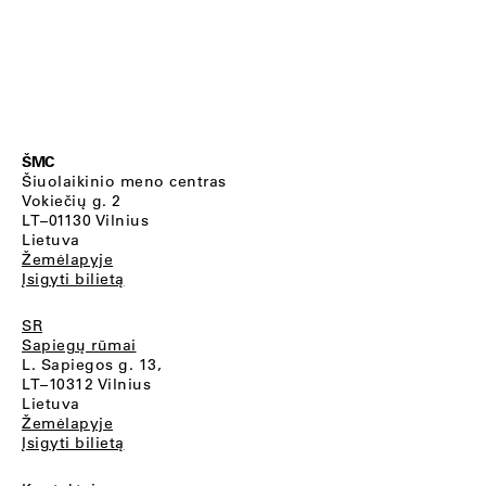
ŠMC
Šiuolaikinio meno centras
Vokiečių g. 2
LT–01130 Vilnius
Lietuva
Žemėlapyje
Įsigyti bilietą
SR
Sapiegų rūmai
L. Sapiegos g. 13,
LT–10312 Vilnius
Lietuva
Žemėlapyje
Įsigyti bilietą