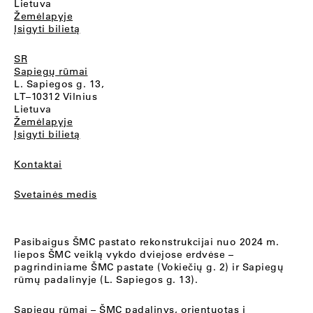
Lietuva
Žemėlapyje
Įsigyti bilietą
SR
Sapiegų rūmai
L. Sapiegos g. 13,
LT–10312 Vilnius
Lietuva
Žemėlapyje
Įsigyti bilietą
Kontaktai
Svetainės medis
Pasibaigus ŠMC pastato rekonstrukcijai nuo 2024 m.
liepos ŠMC veiklą vykdo dviejose erdvėse –
pagrindiniame ŠMC pastate (Vokiečių g. 2) ir Sapiegų
rūmų padalinyje (L. Sapiegos g. 13).
Sapiegų rūmai
– ŠMC padalinys, orientuotas į