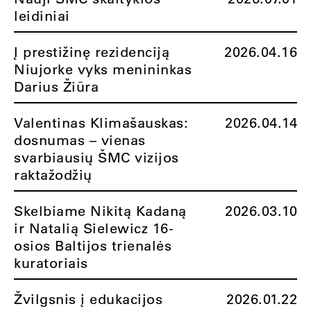
leidiniai
Į prestižinę rezidenciją
2026.04.16
Niujorke vyks menininkas
Darius Žiūra
Valentinas Klimašauskas:
2026.04.14
dosnumas – vienas
svarbiausių ŠMC vizijos
raktažodžių
Skelbiame Nikitą Kadaną
2026.03.10
ir Natalią Sielewicz 16-
osios Baltijos trienalės
kuratoriais
Žvilgsnis į edukacijos
2026.01.22