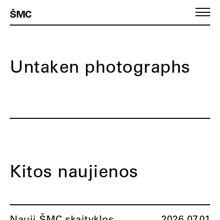
ŠMC
Untaken photographs
Kitos naujienos
Nauji ŠMC skaityklos
2026.07.01