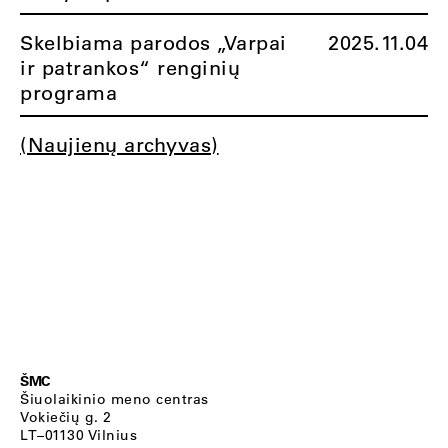
Skelbiama parodos „Varpai
2025.11.04
ir patrankos“ renginių
programa
(Naujienų archyvas)
ŠMC
Šiuolaikinio meno centras
Vokiečių g. 2
LT–01130 Vilnius