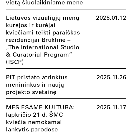
vietą šiuolaikiniame mene
Lietuvos vizualiųjų menų
2026.01.12
kūrėjos ir kūrėjai
kviečiami teikti paraiškas
rezidencijai Brukline –
„The International Studio
& Curatorial Program“
(ISCP)
PIT pristato atrinktus
2025.11.26
menininkus ir naują
projekto svetainę
MES ESAME KULTŪRA:
2025.11.17
lapkričio 21 d. ŠMC
kviečia nemokamai
lankytis parodose