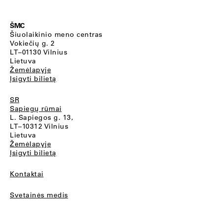
ŠMC
Šiuolaikinio meno centras
Vokiečių g. 2
LT–01130 Vilnius
Lietuva
Žemėlapyje
Įsigyti bilietą
SR
Sapiegų rūmai
L. Sapiegos g. 13,
LT–10312 Vilnius
Lietuva
Žemėlapyje
Įsigyti bilietą
Kontaktai
Svetainės medis