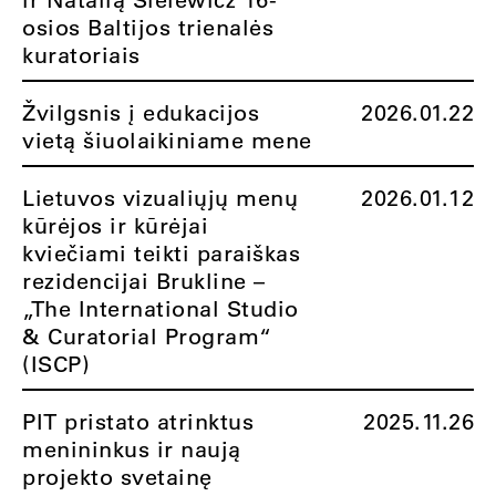
osios Baltijos trienalės
kuratoriais
Žvilgsnis į edukacijos
2026.01.22
vietą šiuolaikiniame mene
Lietuvos vizualiųjų menų
2026.01.12
kūrėjos ir kūrėjai
kviečiami teikti paraiškas
rezidencijai Brukline –
„The International Studio
& Curatorial Program“
(ISCP)
PIT pristato atrinktus
2025.11.26
menininkus ir naują
projekto svetainę