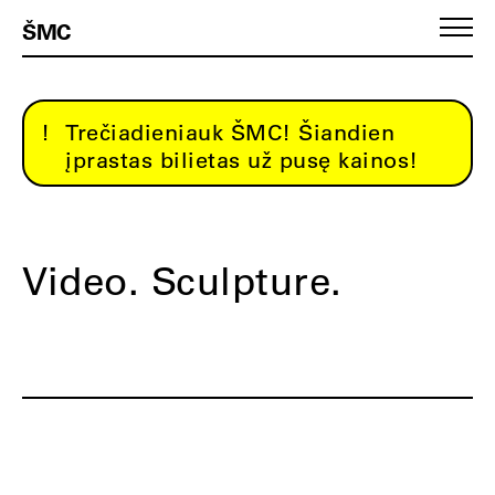
ŠMC
Trečiadieniauk ŠMC! Šiandien
įprastas bilietas už pusę kainos!
Video. Sculpture.