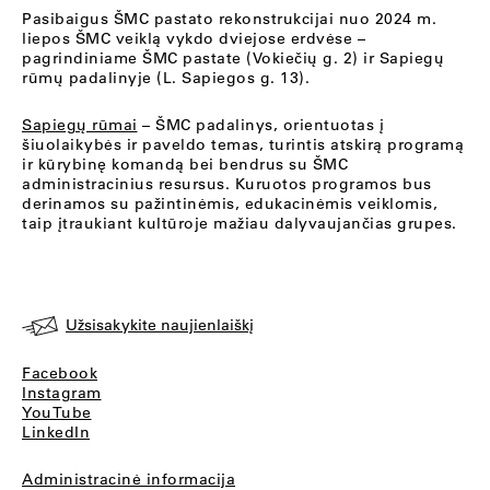
Pasibaigus ŠMC pastato rekonstrukcijai nuo 2024 m.
liepos ŠMC veiklą vykdo dviejose erdvėse –
pagrindiniame ŠMC pastate (Vokiečių g. 2) ir Sapiegų
rūmų padalinyje (L. Sapiegos g. 13).
Sapiegų rūmai
– ŠMC padalinys, orientuotas į
šiuolaikybės ir paveldo temas, turintis atskirą programą
ir kūrybinę komandą bei bendrus su ŠMC
administracinius resursus. Kuruotos programos bus
derinamos su pažintinėmis, edukacinėmis veiklomis,
taip įtraukiant kultūroje mažiau dalyvaujančias grupes.
Užsisakykite naujienlaiškį
Facebook
Instagram
YouTube
LinkedIn
Administracinė informacija