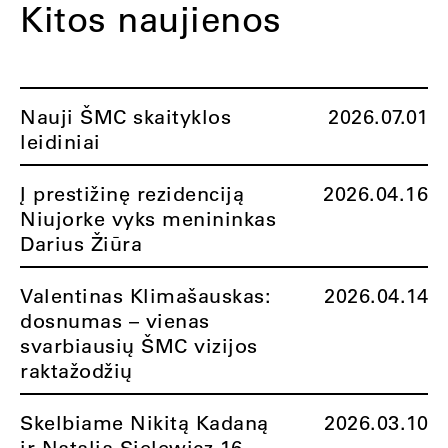
Kitos naujienos
Nauji ŠMC skaityklos
2026.07.01
leidiniai
Į prestižinę rezidenciją
2026.04.16
Niujorke vyks menininkas
Darius Žiūra
Valentinas Klimašauskas:
2026.04.14
dosnumas – vienas
svarbiausių ŠMC vizijos
raktažodžių
Skelbiame Nikitą Kadaną
2026.03.10
ir Natalią Sielewicz 16-