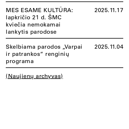
MES ESAME KULTŪRA:
2025.11.17
lapkričio 21 d. ŠMC
kviečia nemokamai
lankytis parodose
Skelbiama parodos „Varpai
2025.11.04
ir patrankos“ renginių
programa
(Naujienų archyvas)