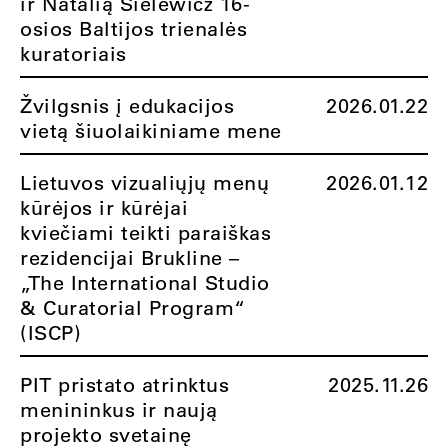
ir Natalią Sielewicz 16-
osios Baltijos trienalės
kuratoriais
Žvilgsnis į edukacijos
2026.01.22
vietą šiuolaikiniame mene
Lietuvos vizualiųjų menų
2026.01.12
kūrėjos ir kūrėjai
kviečiami teikti paraiškas
rezidencijai Brukline –
„The International Studio
& Curatorial Program“
(ISCP)
PIT pristato atrinktus
2025.11.26
menininkus ir naują
projekto svetainę