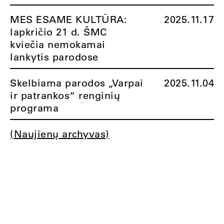
MES ESAME KULTŪRA:
2025.11.17
lapkričio 21 d. ŠMC
kviečia nemokamai
lankytis parodose
Skelbiama parodos „Varpai
2025.11.04
ir patrankos“ renginių
programa
(Naujienų archyvas)