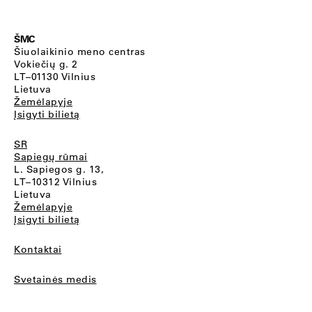
ŠMC
Šiuolaikinio meno centras
Vokiečių g. 2
LT–01130 Vilnius
Lietuva
Žemėlapyje
Įsigyti bilietą
SR
Sapiegų rūmai
L. Sapiegos g. 13,
LT–10312 Vilnius
Lietuva
Žemėlapyje
Įsigyti bilietą
Kontaktai
Svetainės medis