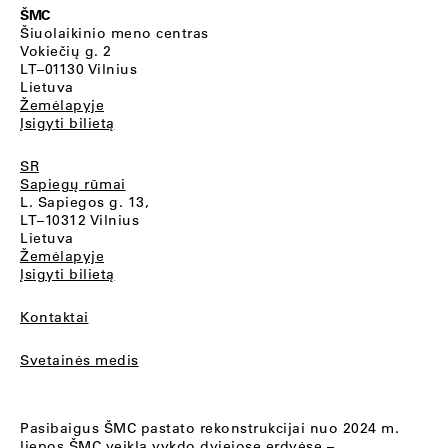
ŠMC
Šiuolaikinio meno centras
Vokiečių g. 2
LT–01130 Vilnius
Lietuva
Žemėlapyje
Įsigyti bilietą
SR
Sapiegų rūmai
L. Sapiegos g. 13,
LT–10312 Vilnius
Lietuva
Žemėlapyje
Įsigyti bilietą
Kontaktai
Svetainės medis
Pasibaigus ŠMC pastato rekonstrukcijai nuo 2024 m.
liepos ŠMC veiklą vykdo dviejose erdvėse –