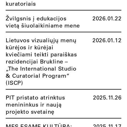
kuratoriais
Žvilgsnis į edukacijos
2026.01.22
vietą šiuolaikiniame mene
Lietuvos vizualiųjų menų
2026.01.12
kūrėjos ir kūrėjai
kviečiami teikti paraiškas
rezidencijai Brukline –
„The International Studio
& Curatorial Program“
(ISCP)
PIT pristato atrinktus
2025.11.26
menininkus ir naują
projekto svetainę
MES ESAME KULTŪRA:
2025.11.17