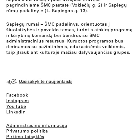
pagrindiniame ŠMC pastate (Vokiečių g. 2) ir Sapiegų
rūmų padalinyje (L. Sapiegos g. 13).
Sapiegų rūmai
– ŠMC padalinys, orientuotas į
šiuolaikybės ir paveldo temas, turintis atskirą programą
ir kūrybinę komandą bei bendrus su ŠMC
administracinius resursus. Kuruotos programos bus
derinamos su pažintinėmis, edukacinėmis veiklomis,
taip įtraukiant kultūroje mažiau dalyvaujančias grupes.
Užsisakykite naujienlaiškį
Facebook
Instagram
YouTube
LinkedIn
Administracinė informacija
Privatumo politika
Pirkimo taisyklės