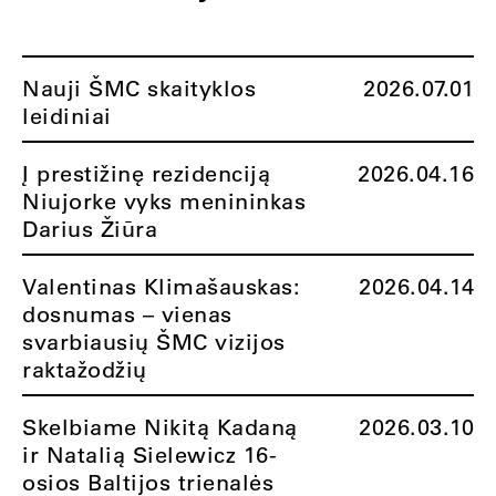
Nauji ŠMC skaityklos
2026.07.01
leidiniai
Į prestižinę rezidenciją
2026.04.16
Niujorke vyks menininkas
Darius Žiūra
Valentinas Klimašauskas:
2026.04.14
dosnumas – vienas
svarbiausių ŠMC vizijos
raktažodžių
Skelbiame Nikitą Kadaną
2026.03.10
ir Natalią Sielewicz 16-
osios Baltijos trienalės