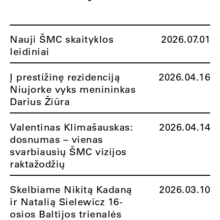
Nauji ŠMC skaityklos
2026.07.01
leidiniai
Į prestižinę rezidenciją
2026.04.16
Niujorke vyks menininkas
Darius Žiūra
Valentinas Klimašauskas:
2026.04.14
dosnumas – vienas
svarbiausių ŠMC vizijos
raktažodžių
Skelbiame Nikitą Kadaną
2026.03.10
ir Natalią Sielewicz 16-
osios Baltijos trienalės