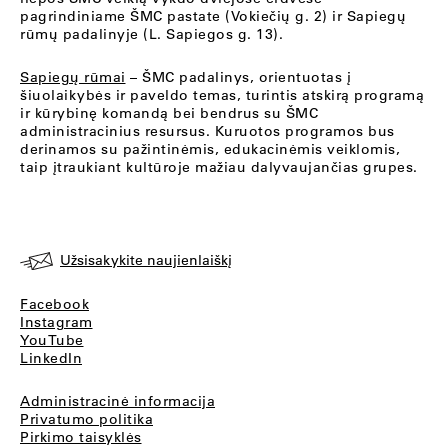
pagrindiniame ŠMC pastate (Vokiečių g. 2) ir Sapiegų
rūmų padalinyje (L. Sapiegos g. 13).
Sapiegų rūmai
– ŠMC padalinys, orientuotas į
šiuolaikybės ir paveldo temas, turintis atskirą programą
ir kūrybinę komandą bei bendrus su ŠMC
administracinius resursus. Kuruotos programos bus
derinamos su pažintinėmis, edukacinėmis veiklomis,
taip įtraukiant kultūroje mažiau dalyvaujančias grupes.
Užsisakykite naujienlaiškį
Facebook
Instagram
YouTube
LinkedIn
Administracinė informacija
Privatumo politika
Pirkimo taisyklės