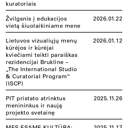
kuratoriais
Žvilgsnis į edukacijos
2026.01.22
vietą šiuolaikiniame mene
Lietuvos vizualiųjų menų
2026.01.12
kūrėjos ir kūrėjai
kviečiami teikti paraiškas
rezidencijai Brukline –
„The International Studio
& Curatorial Program“
(ISCP)
PIT pristato atrinktus
2025.11.26
menininkus ir naują
projekto svetainę
MES ESAME KULTŪRA:
2025.11.17