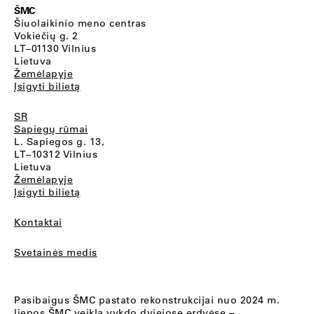
ŠMC
Šiuolaikinio meno centras
Vokiečių g. 2
LT–01130 Vilnius
Lietuva
Žemėlapyje
Įsigyti bilietą
SR
Sapiegų rūmai
L. Sapiegos g. 13,
LT–10312 Vilnius
Lietuva
Žemėlapyje
Įsigyti bilietą
Kontaktai
Svetainės medis
Pasibaigus ŠMC pastato rekonstrukcijai nuo 2024 m.
liepos ŠMC veiklą vykdo dviejose erdvėse –