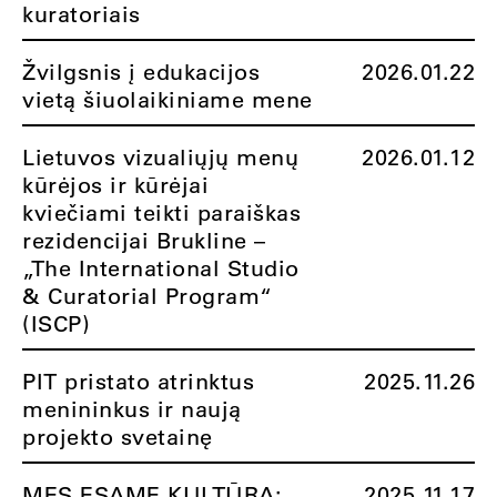
kuratoriais
Žvilgsnis į edukacijos
2026.01.22
vietą šiuolaikiniame mene
Lietuvos vizualiųjų menų
2026.01.12
kūrėjos ir kūrėjai
kviečiami teikti paraiškas
rezidencijai Brukline –
„The International Studio
& Curatorial Program“
(ISCP)
PIT pristato atrinktus
2025.11.26
menininkus ir naują
projekto svetainę
MES ESAME KULTŪRA:
2025.11.17