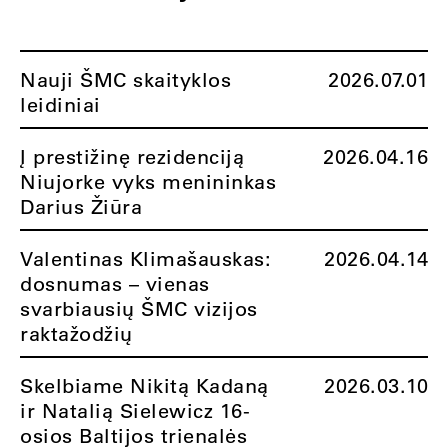
Nauji ŠMC skaityklos
2026.07.01
leidiniai
Į prestižinę rezidenciją
2026.04.16
Niujorke vyks menininkas
Darius Žiūra
Valentinas Klimašauskas:
2026.04.14
dosnumas – vienas
svarbiausių ŠMC vizijos
raktažodžių
Skelbiame Nikitą Kadaną
2026.03.10
ir Natalią Sielewicz 16-
osios Baltijos trienalės