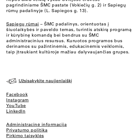
pagrindiniame ŠMC pastate (Vokiečių g. 2) ir Sapiegų
rūmų padalinyje (L. Sapiegos g. 13).
Sapiegų rūmai
– ŠMC padalinys, orientuotas į
šiuolaikybės ir paveldo temas, turintis atskirą programą
ir kūrybinę komandą bei bendrus su ŠMC
administracinius resursus. Kuruotos programos bus
derinamos su pažintinėmis, edukacinėmis veiklomis,
taip įtraukiant kultūroje mažiau dalyvaujančias grupes.
Užsisakykite naujienlaiškį
Facebook
Instagram
YouTube
LinkedIn
Administracinė informacija
Privatumo politika
Pirkimo taisyklės