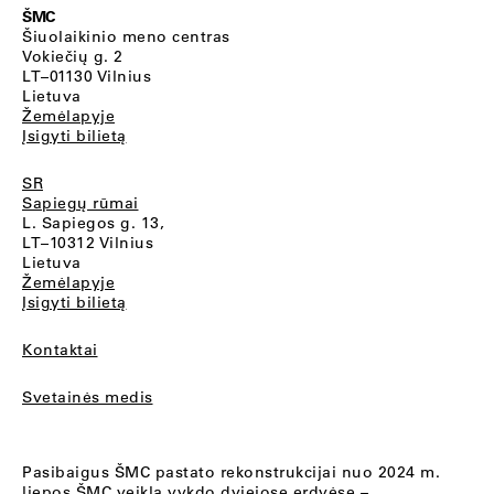
ŠMC
Šiuolaikinio meno centras
Vokiečių g. 2
LT–01130 Vilnius
Lietuva
Žemėlapyje
Įsigyti bilietą
SR
Sapiegų rūmai
L. Sapiegos g. 13,
LT–10312 Vilnius
Lietuva
Žemėlapyje
Įsigyti bilietą
Kontaktai
Svetainės medis
Pasibaigus ŠMC pastato rekonstrukcijai nuo 2024 m.
liepos ŠMC veiklą vykdo dviejose erdvėse –