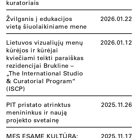
kuratoriais
Žvilgsnis į edukacijos
2026.01.22
vietą šiuolaikiniame mene
Lietuvos vizualiųjų menų
2026.01.12
kūrėjos ir kūrėjai
kviečiami teikti paraiškas
rezidencijai Brukline –
„The International Studio
& Curatorial Program“
(ISCP)
PIT pristato atrinktus
2025.11.26
menininkus ir naują
projekto svetainę
MES ESAME KULTŪRA:
2025.11.17