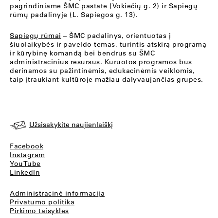
pagrindiniame ŠMC pastate (Vokiečių g. 2) ir Sapiegų
rūmų padalinyje (L. Sapiegos g. 13).
Sapiegų rūmai
– ŠMC padalinys, orientuotas į
šiuolaikybės ir paveldo temas, turintis atskirą programą
ir kūrybinę komandą bei bendrus su ŠMC
administracinius resursus. Kuruotos programos bus
derinamos su pažintinėmis, edukacinėmis veiklomis,
taip įtraukiant kultūroje mažiau dalyvaujančias grupes.
Užsisakykite naujienlaiškį
Facebook
Instagram
YouTube
LinkedIn
Administracinė informacija
Privatumo politika
Pirkimo taisyklės