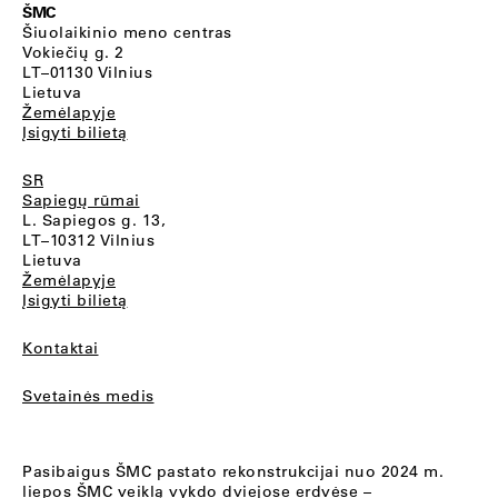
ŠMC
Šiuolaikinio meno centras
Vokiečių g. 2
LT–01130 Vilnius
Lietuva
Žemėlapyje
Įsigyti bilietą
SR
Sapiegų rūmai
L. Sapiegos g. 13,
LT–10312 Vilnius
Lietuva
Žemėlapyje
Įsigyti bilietą
Kontaktai
Svetainės medis
Pasibaigus ŠMC pastato rekonstrukcijai nuo 2024 m.
liepos ŠMC veiklą vykdo dviejose erdvėse –