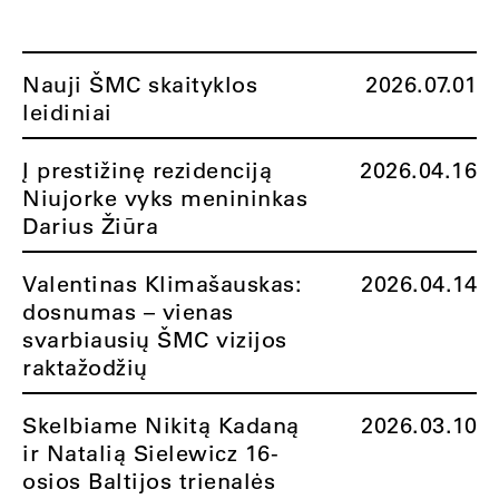
Nauji ŠMC skaityklos
2026.07.01
leidiniai
Į prestižinę rezidenciją
2026.04.16
Niujorke vyks menininkas
Darius Žiūra
Valentinas Klimašauskas:
2026.04.14
dosnumas – vienas
svarbiausių ŠMC vizijos
raktažodžių
Skelbiame Nikitą Kadaną
2026.03.10
ir Natalią Sielewicz 16-
osios Baltijos trienalės