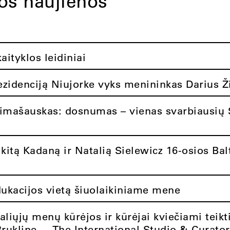
tos naujienos
ityklos leidiniai
rezidenciją Niujorke vyks menininkas Darius Ž
limašauskas: dosnumas – vienas svarbiausių 
itą Kadaną ir Natalią Sielewicz 16-osios Balt
dukacijos vietą šiuolaikiniame mene
aliųjų menų kūrėjos ir kūrėjai kviečiami teikt
Brukline – „The International Studio & Curato