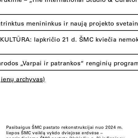
atrinktus menininkus ir naują projekto svetai
ULTŪRA: lapkričio 21 d. ŠMC kviečia nemok
rodos „Varpai ir patrankos“ renginių progra
jienų archyvas)
Pasibaigus ŠMC pastato rekonstrukcijai nuo 2024 m.
liepos ŠMC veiklą vykdo dviejose erdvėse –