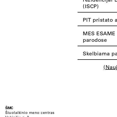
(ISCP)
PIT pristato 
MES ESAME K
parodose
Skelbiama pa
(Nau
ŠMC
Šiuolaikinio meno centras