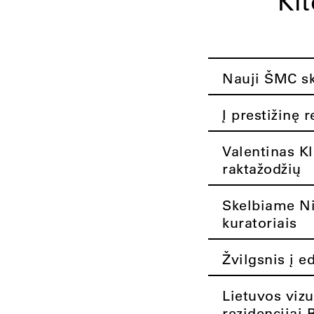
Ki
Nauji ŠMC ska
Į prestižinę 
Valentinas K
raktažodžių
Skelbiame Nik
kuratoriais
Žvilgsnis į e
Lietuvos vizu
rezidencijai 