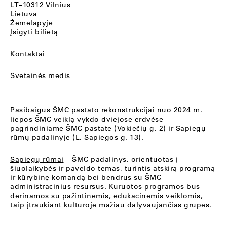
LT–10312 Vilnius
Lietuva
Žemėlapyje
Įsigyti bilietą
Kontaktai
Svetainės medis
Pasibaigus ŠMC pastato rekonstrukcijai nuo 2024 m.
liepos ŠMC veiklą vykdo dviejose erdvėse –
pagrindiniame ŠMC pastate (Vokiečių g. 2) ir Sapiegų
rūmų padalinyje (L. Sapiegos g. 13).
Sapiegų rūmai
– ŠMC padalinys, orientuotas į
šiuolaikybės ir paveldo temas, turintis atskirą programą
ir kūrybinę komandą bei bendrus su ŠMC
administracinius resursus. Kuruotos programos bus
derinamos su pažintinėmis, edukacinėmis veiklomis,
taip įtraukiant kultūroje mažiau dalyvaujančias grupes.