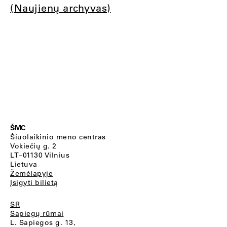
(Naujienų archyvas)
ŠMC
Šiuolaikinio meno centras
Vokiečių g. 2
LT–01130 Vilnius
Lietuva
Žemėlapyje
Įsigyti bilietą
SR
Sapiegų rūmai
L. Sapiegos g. 13,