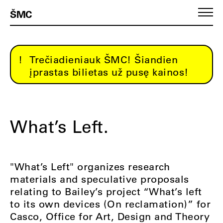
ŠMC
Trečiadieniauk ŠMC! Šiandien
įprastas bilietas už pusę kainos!
What’s Left.
"What’s Left" organizes research
materials and speculative proposals
relating to Bailey’s project “What’s left
to its own devices (On reclamation)” for
Casco, Office for Art, Design and Theory