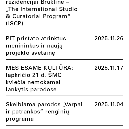
rezidencijai Brukline –
„The International Studio
& Curatorial Program“
(ISCP)
PIT pristato atrinktus
2025.11.26
menininkus ir naują
projekto svetainę
MES ESAME KULTŪRA:
2025.11.17
lapkričio 21 d. ŠMC
kviečia nemokamai
lankytis parodose
Skelbiama parodos „Varpai
2025.11.04
ir patrankos“ renginių
programa