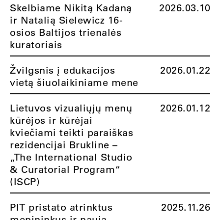
Skelbiame Nikitą Kadaną
2026.03.10
ir Natalią Sielewicz 16-
osios Baltijos trienalės
kuratoriais
Žvilgsnis į edukacijos
2026.01.22
vietą šiuolaikiniame mene
Lietuvos vizualiųjų menų
2026.01.12
kūrėjos ir kūrėjai
kviečiami teikti paraiškas
rezidencijai Brukline –
„The International Studio
& Curatorial Program“
(ISCP)
PIT pristato atrinktus
2025.11.26
menininkus ir naują