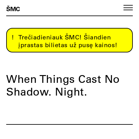
ŠMC
Trečiadieniauk ŠMC! Šiandien
įprastas bilietas už pusę kainos!
When Things Cast No
Shadow. Night.