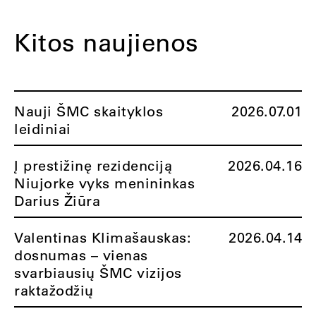
Kitos naujienos
Nauji ŠMC skaityklos
2026.07.01
leidiniai
Į prestižinę rezidenciją
2026.04.16
Niujorke vyks menininkas
Darius Žiūra
Valentinas Klimašauskas:
2026.04.14
dosnumas – vienas
svarbiausių ŠMC vizijos
raktažodžių