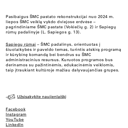
Pasibaigus ŠMC pastato rekonstrukcijai nuo 2024 m.
liepos ŠMC veiklą vykdo dviejose erdvėse –
pagrindiniame ŠMC pastate (Vokiečių g. 2) ir Sapiegų
rūmų padalinyje (L. Sapiegos g. 13).
Sapiegų rūmai
– ŠMC padalinys, orientuotas į
šiuolaikybės ir paveldo temas, turintis atskirą programą
ir kūrybinę komandą bei bendrus su ŠMC
administracinius resursus. Kuruotos programos bus
derinamos su pažintinėmis, edukacinėmis veiklomis,
taip įtraukiant kultūroje mažiau dalyvaujančias grupes.
Užsisakykite naujienlaiškį
Facebook
Instagram
YouTube
LinkedIn