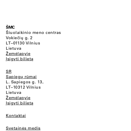
ŠMC
Šiuolaikinio meno centras
Vokiečių g. 2
LT–01130 Vilnius
Lietuva
Žemėlapyje
Įsigyti bilietą
SR
Sapiegų rūmai
L. Sapiegos g. 13,
LT–10312 Vilnius
Lietuva
Žemėlapyje
Įsigyti bilietą
Kontaktai
Svetainės medis