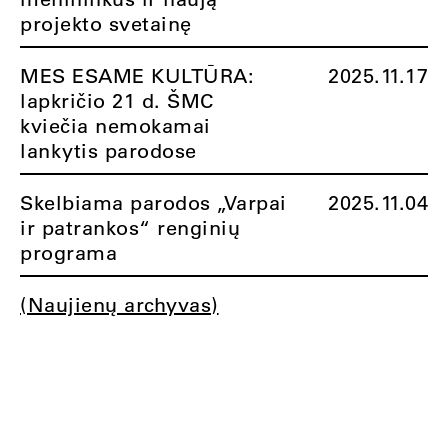
projekto svetainę
MES ESAME KULTŪRA:
2025.11.17
lapkričio 21 d. ŠMC
kviečia nemokamai
lankytis parodose
Skelbiama parodos „Varpai
2025.11.04
ir patrankos“ renginių
programa
(Naujienų archyvas)