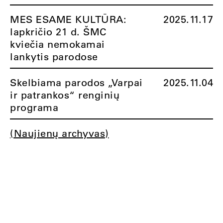
MES ESAME KULTŪRA:
2025.11.17
lapkričio 21 d. ŠMC
kviečia nemokamai
lankytis parodose
Skelbiama parodos „Varpai
2025.11.04
ir patrankos“ renginių
programa
(Naujienų archyvas)