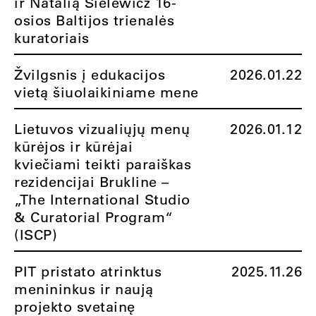
ir Natalią Sielewicz 16-
osios Baltijos trienalės
kuratoriais
Žvilgsnis į edukacijos
2026.01.22
vietą šiuolaikiniame mene
Lietuvos vizualiųjų menų
2026.01.12
kūrėjos ir kūrėjai
kviečiami teikti paraiškas
rezidencijai Brukline –
„The International Studio
& Curatorial Program“
(ISCP)
PIT pristato atrinktus
2025.11.26
menininkus ir naują
projekto svetainę