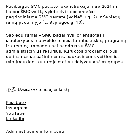
Pasibaigus ŠMC pastato rekonstrukcijai nuo 2024 m.
liepos ŠMC veiklą vykdo dviejose erdvėse –
pagrindiniame ŠMC pastate (Vokiečių g. 2) ir Sapiegų
rūmų padalinyje (L. Sapiegos g. 13).
Sapiegų rūmai
– ŠMC padalinys, orientuotas į
šiuolaikybės ir paveldo temas, turintis atskirą programą
ir kūrybinę komandą bei bendrus su ŠMC
administracinius resursus. Kuruotos programos bus
derinamos su pažintinėmis, edukacinėmis veiklomis,
taip įtraukiant kultūroje mažiau dalyvaujančias grupes.
Užsisakykite naujienlaiškį
Facebook
Instagram
YouTube
LinkedIn
Administracinė informacija