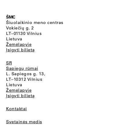
ŠMC
Šiuolaikinio meno centras
Vokiečių g. 2
LT–01130 Vilnius
Lietuva
Žemėlapyje
Įsigyti bilietą
SR
Sapiegų rūmai
L. Sapiegos g. 13,
LT–10312 Vilnius
Lietuva
Žemėlapyje
Įsigyti bilietą
Kontaktai
Svetainės medis