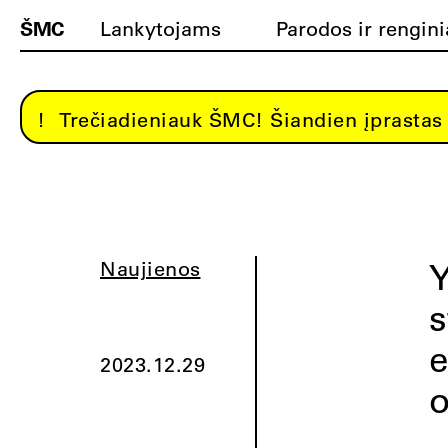
ŠMC
Lankytojams
Parodos ir rengini
Trečiadieniauk ŠMC! Šiandien įprastas 
Y
Naujienos
s
e
2023.12.29
o