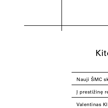
Ki
Nauji ŠMC ska
Į prestižinę 
Valentinas K