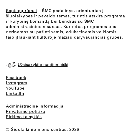
Sapiegų rūmai
– ŠMC padalinys, orientuotas į
šiuolaikybės ir paveldo temas, turintis atskirą programą
ir kūrybinę komandą bei bendrus su ŠMC
administracinius resursus. Kuruotos programos bus
derinamos su pažintinėmis, edukacinėmis veiklomis,
taip įtraukiant kultūroje mažiau dalyvaujančias grupes.
Užsisakykite naujienlaiškį
Facebook
Instagram
YouTube
LinkedIn
Administracinė informacija
Privatumo politika
Pirkimo taisyklės
© Šiuolaikinio meno centras, 2026