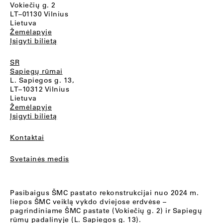
Vokiečių g. 2
LT–01130 Vilnius
Lietuva
Žemėlapyje
Įsigyti bilietą
SR
Sapiegų rūmai
L. Sapiegos g. 13,
LT–10312 Vilnius
Lietuva
Žemėlapyje
Įsigyti bilietą
Kontaktai
Svetainės medis
Pasibaigus ŠMC pastato rekonstrukcijai nuo 2024 m.
liepos ŠMC veiklą vykdo dviejose erdvėse –
pagrindiniame ŠMC pastate (Vokiečių g. 2) ir Sapiegų
rūmų padalinyje (L. Sapiegos g. 13).