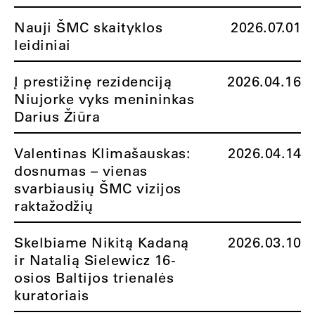
Nauji ŠMC skaityklos
2026.07.01
leidiniai
Į prestižinę rezidenciją
2026.04.16
Niujorke vyks menininkas
Darius Žiūra
Valentinas Klimašauskas:
2026.04.14
dosnumas – vienas
svarbiausių ŠMC vizijos
raktažodžių
Skelbiame Nikitą Kadaną
2026.03.10
ir Natalią Sielewicz 16-
osios Baltijos trienalės
kuratoriais