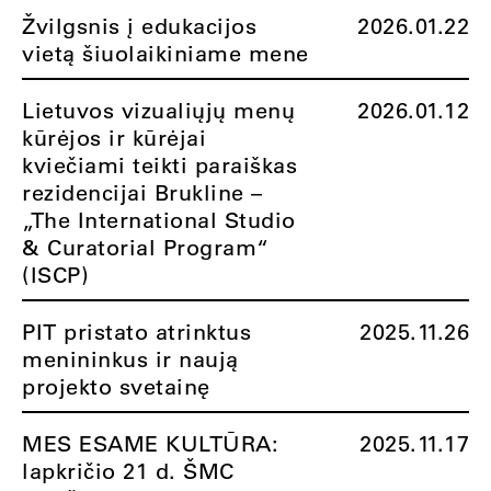
Žvilgsnis į edukacijos
2026.01.22
vietą šiuolaikiniame mene
Lietuvos vizualiųjų menų
2026.01.12
kūrėjos ir kūrėjai
kviečiami teikti paraiškas
rezidencijai Brukline –
„The International Studio
& Curatorial Program“
(ISCP)
PIT pristato atrinktus
2025.11.26
menininkus ir naują
projekto svetainę
MES ESAME KULTŪRA:
2025.11.17
lapkričio 21 d. ŠMC