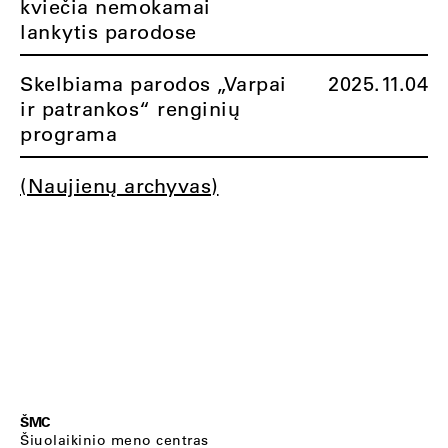
kviečia nemokamai
lankytis parodose
Skelbiama parodos „Varpai
2025.11.04
ir patrankos“ renginių
programa
(Naujienų archyvas)
ŠMC
Šiuolaikinio meno centras