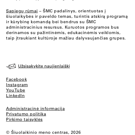
Sapiegų rūmai
– ŠMC padalinys, orientuotas į
šiuolaikybės ir paveldo temas, turintis atskirą programą
ir kūrybinę komandą bei bendrus su ŠMC
administracinius resursus. Kuruotos programos bus
derinamos su pažintinėmis, edukacinėmis veiklomis,
taip įtraukiant kultūroje mažiau dalyvaujančias grupes.
Užsisakykite naujienlaiškį
Facebook
Instagram
YouTube
LinkedIn
Administracinė informacija
Privatumo politika
Pirkimo taisyklės
© Šiuolaikinio meno centras, 2026