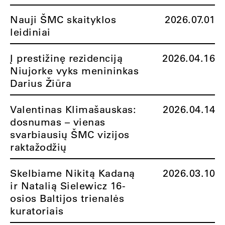
Nauji ŠMC skaityklos
2026.07.01
leidiniai
Į prestižinę rezidenciją
2026.04.16
Niujorke vyks menininkas
Darius Žiūra
Valentinas Klimašauskas:
2026.04.14
dosnumas – vienas
svarbiausių ŠMC vizijos
raktažodžių
Skelbiame Nikitą Kadaną
2026.03.10
ir Natalią Sielewicz 16-
osios Baltijos trienalės
kuratoriais