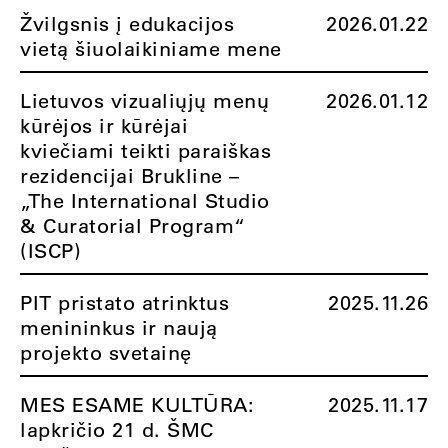
Žvilgsnis į edukacijos
2026.01.22
vietą šiuolaikiniame mene
Lietuvos vizualiųjų menų
2026.01.12
kūrėjos ir kūrėjai
kviečiami teikti paraiškas
rezidencijai Brukline –
„The International Studio
& Curatorial Program“
(ISCP)
PIT pristato atrinktus
2025.11.26
menininkus ir naują
projekto svetainę
MES ESAME KULTŪRA:
2025.11.17
lapkričio 21 d. ŠMC