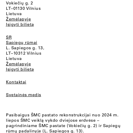
Vokiečių g. 2
LT–01130 Vilnius
Lietuva
Žemėlapyje
Įsigyti bilietą
SR
Sapiegų rūmai
L. Sapiegos g. 13,
LT–10312 Vilnius
Lietuva
Žemėlapyje
Įsigyti bilietą
Kontaktai
Svetainės medis
Pasibaigus ŠMC pastato rekonstrukcijai nuo 2024 m.
liepos ŠMC veiklą vykdo dviejose erdvėse –
pagrindiniame ŠMC pastate (Vokiečių g. 2) ir Sapiegų
rūmų padalinyje (L. Sapiegos g. 13).