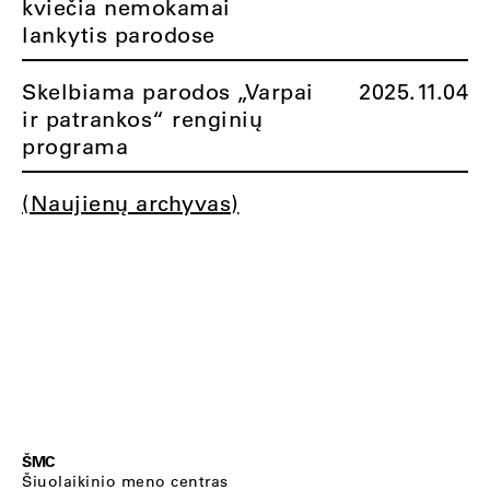
kviečia nemokamai
lankytis parodose
Skelbiama parodos „Varpai
2025.11.04
ir patrankos“ renginių
programa
(Naujienų archyvas)
ŠMC
Šiuolaikinio meno centras