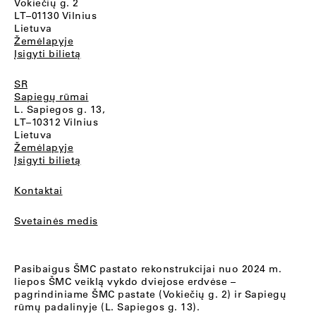
Vokiečių g. 2
LT–01130 Vilnius
Lietuva
Žemėlapyje
Įsigyti bilietą
SR
Sapiegų rūmai
L. Sapiegos g. 13,
LT–10312 Vilnius
Lietuva
Žemėlapyje
Įsigyti bilietą
Kontaktai
Svetainės medis
Pasibaigus ŠMC pastato rekonstrukcijai nuo 2024 m.
liepos ŠMC veiklą vykdo dviejose erdvėse –
pagrindiniame ŠMC pastate (Vokiečių g. 2) ir Sapiegų
rūmų padalinyje (L. Sapiegos g. 13).