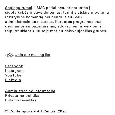
Sapiegų rūmai
– ŠMC padalinys, orientuotas į
šiuolaikybės ir paveldo temas, turintis atskirą programą
ir kūrybinę komandą bei bendrus su ŠMC
administracinius resursus. Kuruotos programos bus
derinamos su pažintinėmis, edukacinėmis veiklomis,
taip įtraukiant kultūroje mažiau dalyvaujančias grupes.
Join our mailing list
Facebook
Instagram
YouTube
LinkedIn
Administracinė informacija
Privatumo politika
Pirkimo taisyklės
© Contemporary Art Centre, 2026