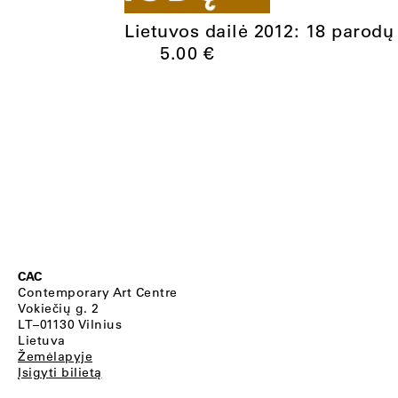
Lietuvos dailė 2012: 18 parodų
5.00
€
CAC
Contemporary Art Centre
Vokiečių g. 2
LT–01130 Vilnius
Lietuva
Žemėlapyje
Įsigyti bilietą