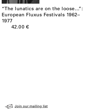
“The lunatics are on the loose…”:
European Fluxus Festivals 1962–
1977
42.00
€
Join our mailing list