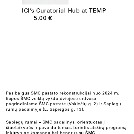
ICI’s Curatorial Hub at TEMP
5.00
€
Pasibaigus ŠMC pastato rekonstrukcijai nuo 2024 m.
liepos ŠMC veiklą vykdo dviejose erdvėse –
pagrindiniame ŠMC pastate (Vokiečių g. 2) ir Sapiegų
rūmų padalinyje (L. Sapiegos g. 13).
Sapiegų rūmai
– ŠMC padalinys, orientuotas į
šiuolaikybės ir paveldo temas, turintis atskirą programą
ir kūrybinę komandą bei bendrus su ŠMC