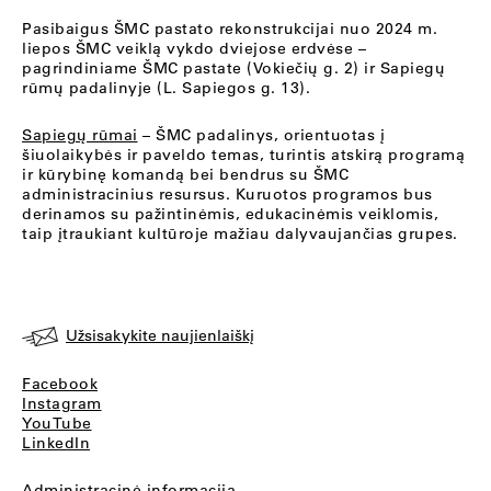
Pasibaigus ŠMC pastato rekonstrukcijai nuo 2024 m.
liepos ŠMC veiklą vykdo dviejose erdvėse –
pagrindiniame ŠMC pastate (Vokiečių g. 2) ir Sapiegų
rūmų padalinyje (L. Sapiegos g. 13).
Sapiegų rūmai
– ŠMC padalinys, orientuotas į
šiuolaikybės ir paveldo temas, turintis atskirą programą
ir kūrybinę komandą bei bendrus su ŠMC
administracinius resursus. Kuruotos programos bus
derinamos su pažintinėmis, edukacinėmis veiklomis,
taip įtraukiant kultūroje mažiau dalyvaujančias grupes.
Užsisakykite naujienlaiškį
Facebook
Instagram
YouTube
LinkedIn
Administracinė informacija