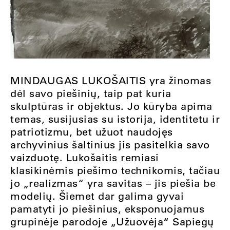
MINDAUGAS LUKOŠAITIS yra žinomas
dėl savo piešinių, taip pat kuria
skulptūras ir objektus. Jo kūryba apima
temas, susijusias su istorija, identitetu ir
patriotizmu, bet užuot naudojęs
archyvinius šaltinius jis pasitelkia savo
vaizduotę. Lukošaitis remiasi
klasikinėmis piešimo technikomis, tačiau
jo „realizmas“ yra savitas – jis piešia be
modelių. Šiemet dar galima gyvai
pamatyti jo piešinius, eksponuojamus
grupinėje parodoje „Užuovėja“ Sapiegų