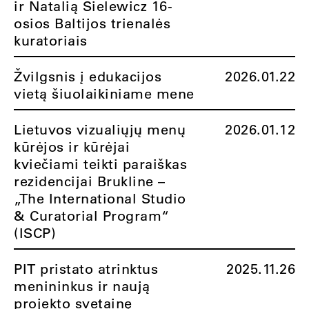
ir Natalią Sielewicz 16-
osios Baltijos trienalės
kuratoriais
Žvilgsnis į edukacijos
2026.01.22
vietą šiuolaikiniame mene
Lietuvos vizualiųjų menų
2026.01.12
kūrėjos ir kūrėjai
kviečiami teikti paraiškas
rezidencijai Brukline –
„The International Studio
& Curatorial Program“
(ISCP)
PIT pristato atrinktus
2025.11.26
menininkus ir naują
projekto svetainę