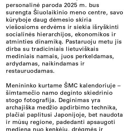
personalinė paroda 2025 m. bus
surengta Šiuolaikinio meno centre, savo
kūryboje daug dėmesio skiria
viešosioms erdvėms ir siekia išryškinti
socialinės hierarchijos, ekonomikos ir
atminties dinamiką. Pastaruoju metu jis
dirba su tradiciniais lietuviškais
mediniais namais, juos perkeldamas,
ardydamas, naikindamas ir
restauruodamas.
Menininko kurtame ŠMC kalendoriuje –
šimtamečio namo deginto skiedrinio
stogo fotografija. Deginimas yra
archajiška medžio apdirbimo technika,
plačiai paplitusi Japonijoje, bet naudota
ir mūsų regione, padedanti apsaugoti
medieną nuo kenkėjų, drėgmės ir