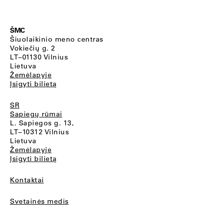
ŠMC
Šiuolaikinio meno centras
Vokiečių g. 2
LT–01130 Vilnius
Lietuva
Žemėlapyje
Įsigyti bilietą
SR
Sapiegų rūmai
L. Sapiegos g. 13,
LT–10312 Vilnius
Lietuva
Žemėlapyje
Įsigyti bilietą
Kontaktai
Svetainės medis