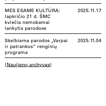
MES ESAME KULTŪRA:
2025.11.17
lapkričio 21 d. ŠMC
kviečia nemokamai
lankytis parodose
Skelbiama parodos „Varpai
2025.11.04
ir patrankos“ renginių
programa
(Naujienų archyvas)