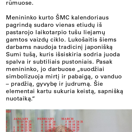
rūmuose.
Menininko kurto ŠMC kalendoriaus
pagrindą sudaro vienas etiudų iš
pastarojo laikotarpio tušu liejamų
gamtos vaizdų ciklo. Lukošaitis šiems
darbams naudoja tradicinį japonišką
Sumi tušą, kuris išsiskiria sodria juoda
spalva ir subtiliais pustoniais. Pasak
menininko, jo darbuose „suodžiai
simbolizuoja mirtį ir pabaigą, o vanduo
– pradžią, gyvybę ir judrumą. Šie
elementai kartu sukuria keistą, sapnišką
nuotaiką.“