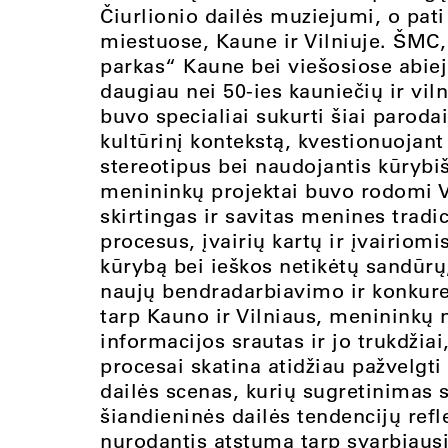
Čiurlionio dailės muziejumi, o pat
miestuose, Kaune ir Vilniuje. ŠMC, 
parkas“ Kaune bei viešosiose abi
daugiau nei 50-ies kauniečių ir vil
buvo specialiai sukurti šiai parodai
kultūrinį kontekstą, kvestionuojant 
stereotipus bei naudojantis kūrybi
menininkų projektai buvo rodomi Vil
skirtingas ir savitas menines tradic
procesus, įvairių kartų ir įvairio
kūrybą bei ieškos netikėtų sandūrų,
naujų bendradarbiavimo ir konkur
tarp Kauno ir Vilniaus, menininkų m
informacijos srautas ir jo trukdžiai,
procesai skatina atidžiau pažvelgti
dailės scenas, kurių sugretinimas s
šiandieninės dailės tendencijų refl
nurodantis atstumą tarp svarbiaus