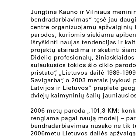
Jungtinė Kauno ir Vilniaus menini
bendradarbiavimas“ tęsė jau daugi
centre organizuojamų apžvalginių L
parodos, kuriomis siekiama apibendr
išryškinti naujas tendencijas ir ka
projektų atsiradimą ir skatinti šia
Didelio profesionalų, žiniasklaidos
sulaukusios tokios šio ciklo parodo
pristato“, „Lietuvos dailė 1989-1999
Savigarba“, o 2003 metais įvykusi 
Latvijos ir Lietuvos“ praplėtė geogr
dviejų kaimyninių šalių jauniausio
2006 metų paroda „101,3 KM: konk
rengiama pagal naują modelį – p
bendradarbiavimas nusako ne tik t
2006metų Lietuvos dailės apžvalgą