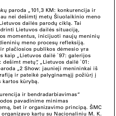
nkų paroda „101,3 KM: konkurencija ir
au nei dešimtį metų Šiuolaikinio meno
ietuvos dailės parodų ciklą. Tai
inti Lietuvos dailės situaciją,
itos momentus, inicijuoti naujų meninių
ndieninių meno procesų refleksiją.
 ir plačiosios publikos dėmesio yra
s kaip „Lietuvos dailė `97: galerijos
: dešimt metų“, „Lietuvos dailė `01:
paroda „2 Show: jaunieji menininkai iš
afiją ir pateikė palyginamąjį požiūrį į
s kartos kūrybą.
urencija ir bendradarbiavimas“
arodos pavadinime minimas
emą, bet ir organizavimo principą. ŠMC
 organizavo kartu su Nacionaliniu M. K.