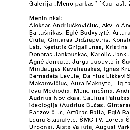
Galerija „Meno parkas“ [Kaunas]: 
Menininkai:
Aleksas Andriuškevičius, Akvilė Ang
Baltušnikas, Eglė Budvytytė, Artur
Čiuta, Gintaras Didžiapetris, Kons
Lab, Kęstutis Grigaliūnas, Kristina 
Donatas Jankauskas, Karolis Janku
Agnė Jonkutė, Jurga Juodytė ir Saul
Mindaugas Kavaliauskas, Ignas Kru
Bernadeta Levule, Dainius Liškevič
Makarevičius, Aura Maknytė, Ligita
Ieva Mediodia, Meno mašina, Andr
Audrius Novickas, Saulius Paliukas,
ideologija (Audrius Bučas, Gintara
Radzevičius, Artūras Raila, Eglė R
Laura Stasiulytė, ŠMC TV, Loreta 
Urbonai, Aistė Valiūtė, August Vark