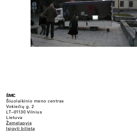
ŠMC
Šiuolaikinio meno centras
Vokiečių g. 2
LT–01130 Vilnius
Lietuva
Žemėlapyje
Įsigyti bilietą