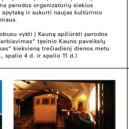
ina parodos organizatorių siekius
 apytaką ir sukurti naujas kultūrinio
niaus.
obusu vykti į Kauną apžiūrėti parodos
darbiavimas“ tęsinio Kauno paveikslų
rkas“ kiekvieną trečiadienį dienos metu
 spalio 4 d. ir spalio 11 d.)