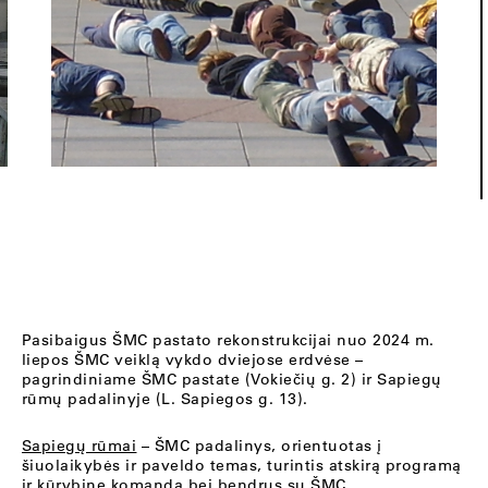
Pasibaigus ŠMC pastato rekonstrukcijai nuo 2024 m.
liepos ŠMC veiklą vykdo dviejose erdvėse –
pagrindiniame ŠMC pastate (Vokiečių g. 2) ir Sapiegų
rūmų padalinyje (L. Sapiegos g. 13).
Sapiegų rūmai
– ŠMC padalinys, orientuotas į
šiuolaikybės ir paveldo temas, turintis atskirą programą
ir kūrybinę komandą bei bendrus su ŠMC