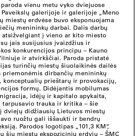
i paroda vienu metu vyko dviejuose
Paveikslų galerijoje ir galerijoje „Meno
ejų miestų erdvėse buvo eksponuojama
niečių menininkų darbai. Dalis darbų
 atsižvelgiant į vieno ar kito miesto
su jais susijusius įvaizdžius ir
škos konkurencijos principu – Kauno
niuje ir atvirkščiai. Paroda pristatė
ijas turinčių miestų šiuolaikinės dailės
mis priemonėmis dirbančių menininkų
 konceptualių prieštarų ir provokacijų,
encijos formų. Didėjantis mobilumas
igracija, idėjų ir kapitalo apykaita,
 tarpusavio trauka ir kritika – šie
 į dviejų didžiausių Lietuvos miestų
avo ruožtu gali iššaukti ir bendrų
eksiją. Parodos logotipas „101,3 KM“,
ių šių miestų ekspozicinių erdvių – ŠMC