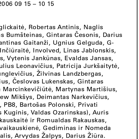
2006 09 15 – 10 15
lickaitė, Robertas Antinis, Naglis
as Bumšteinas, Gintaras Česonis, Darius
tantinas Gaitanži, Ugnius Gelguda, G-
Inčiūraitė, Involved, Linas Jablonskis,
s, Vytenis Jankūnas, Evaldas Jansas,
ius Leonavičius, Patricija Jurkšaitytė,
nglevičius, Žilvinas Landzbergas,
ius, Česlovas Lukenskas, Gintaras
 Marcinkevičiūtė, Martynas Martišius,
ew Mikšys, Deimantas Narkevičius,
 PB8, Bartošas Polonski, Privati
s Kuginis, Valdas Ozarinskas), Auris
akauskaitė ir Romualdas Rakauskas,
Švaikauskienė, Gediminas ir Nomeda
alis, Arvydas Žalpys, Darius Žiūra.