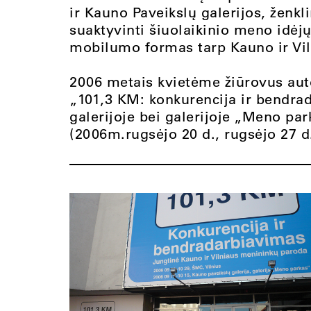
ir Kauno Paveikslų galerijos, ženkl
suaktyvinti šiuolaikinio meno idėjų
mobilumo formas tarp Kauno ir Vil
2006 metais kvietėme žiūrovus aut
„101,3 KM: konkurencija ir bendra
galerijoje bei galerijoje „Meno pa
(2006m.rugsėjo 20 d., rugsėjo 27 d.,