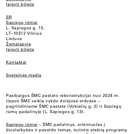
Įsigyti bilietą
SR
Sapiegų rūmai
L. Sapiegos g. 13,
LT–10312 Vilnius
Lietuva
Žemėlapyje
Įsigyti bilietą
Kontaktai
Svetainės medis
Pasibaigus ŠMC pastato rekonstrukcijai nuo 2024 m.
liepos ŠMC veiklą vykdo dviejose erdvėse –
pagrindiniame ŠMC pastate (Vokiečių g. 2) ir Sapiegų
rūmų padalinyje (L. Sapiegos g. 13).
Sapiegų rūmai
– ŠMC padalinys, orientuotas į
šiuolaikybės ir paveldo temas, turintis atskirą programą