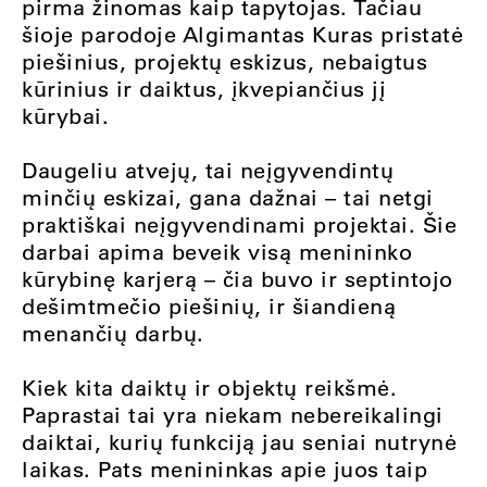
pirma žinomas kaip tapytojas. Tačiau
šioje parodoje Algimantas Kuras pristatė
piešinius, projektų eskizus, nebaigtus
kūrinius ir daiktus, įkvepiančius jį
kūrybai.
Daugeliu atvejų, tai neįgyvendintų
minčių eskizai, gana dažnai – tai netgi
praktiškai neįgyvendinami projektai. Šie
darbai apima beveik visą menininko
kūrybinę karjerą – čia buvo ir septintojo
dešimtmečio piešinių, ir šiandieną
menančių darbų.
Kiek kita daiktų ir objektų reikšmė.
Paprastai tai yra niekam nebereikalingi
daiktai, kurių funkciją jau seniai nutrynė
laikas. Pats menininkas apie juos taip