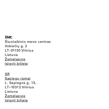
ŠMC
Šiuolaikinio meno centras
Vokiečių g. 2
LT–01130 Vilnius
Lietuva
Žemėlapyje
Įsigyti bilietą
SR
Sapiegų rūmai
L. Sapiegos g. 13,
LT–10312 Vilnius
Lietuva
Žemėlapyje
Įsigyti bilietą