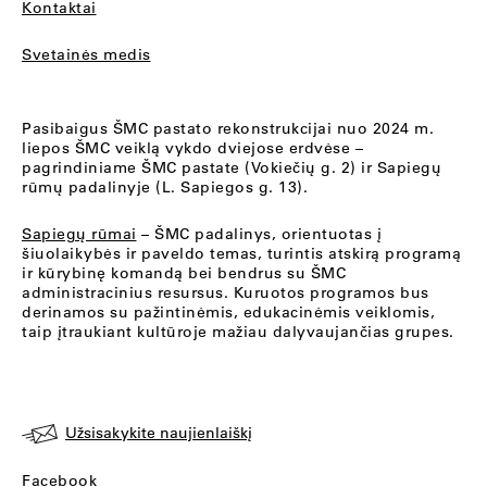
Kontaktai
Svetainės medis
Pasibaigus ŠMC pastato rekonstrukcijai nuo 2024 m.
liepos ŠMC veiklą vykdo dviejose erdvėse –
pagrindiniame ŠMC pastate (Vokiečių g. 2) ir Sapiegų
rūmų padalinyje (L. Sapiegos g. 13).
Sapiegų rūmai
– ŠMC padalinys, orientuotas į
šiuolaikybės ir paveldo temas, turintis atskirą programą
ir kūrybinę komandą bei bendrus su ŠMC
administracinius resursus. Kuruotos programos bus
derinamos su pažintinėmis, edukacinėmis veiklomis,
taip įtraukiant kultūroje mažiau dalyvaujančias grupes.
Užsisakykite naujienlaiškį
Facebook