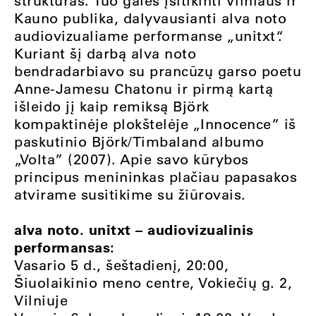
struktūras. Tuo galės įsitikinti Vilniaus ir
Kauno publika, dalyvausianti alva noto
audiovizualiame performanse „unitxt“.
Kuriant šį darbą alva noto
bendradarbiavo su prancūzų garso poetu
Anne-Jamesu Chatonu ir pirmą kartą
išleido jį kaip remiksą Björk
kompaktinėje plokštelėje „Innocence” iš
paskutinio Björk/Timbaland albumo
„Volta” (2007). Apie savo kūrybos
principus menininkas plačiau papasakos
atvirame susitikime su žiūrovais.
alva noto. unitxt – audiovizualinis
performansas:
Vasario 5 d., šeštadienį, 20:00,
Šiuolaikinio meno centre, Vokiečių g. 2,
Vilniuje