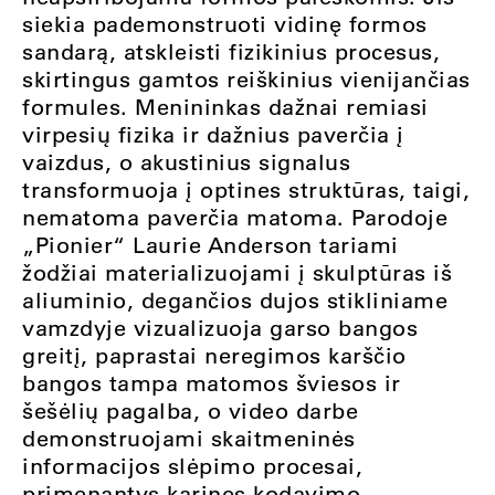
siekia pademonstruoti vidinę formos
sandarą, atskleisti fizikinius procesus,
skirtingus gamtos reiškinius vienijančias
formules. Menininkas dažnai remiasi
virpesių fizika ir dažnius paverčia į
vaizdus, o akustinius signalus
transformuoja į optines struktūras, taigi,
nematoma paverčia matoma. Parodoje
„Pionier“ Laurie Anderson tariami
žodžiai materializuojami į skulptūras iš
aliuminio, degančios dujos stikliniame
vamzdyje vizualizuoja garso bangos
greitį, paprastai neregimos karščio
bangos tampa matomos šviesos ir
šešėlių pagalba, o video darbe
demonstruojami skaitmeninės
informacijos slėpimo procesai,
primenantys karines kodavimo