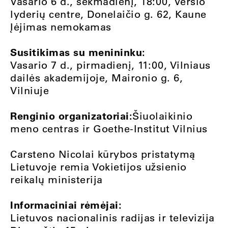
Vasario 6 d., sekmadienį, 18:00, Verslo
lyderių centre, Donelaičio g. 62, Kaune
Įėjimas nemokamas
Susitikimas su menininku:
Vasario 7 d., pirmadienį, 11:00, Vilniaus
dailės akademijoje, Maironio g. 6,
Vilniuje
Renginio organizatoriai:
Šiuolaikinio
meno centras ir Goethe-Institut Vilnius
Carsteno Nicolai kūrybos pristatymą
Lietuvoje remia Vokietijos užsienio
reikalų ministerija
Informaciniai rėmėjai:
Lietuvos nacionalinis radijas ir televizija