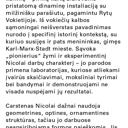
pristatomą dinaminę instaliaciją su
milžinišku parašiutu, pagamintu Rytų
Vokietijoje. Iš vokiečių kalbos
sąmoningai neišverstas pavadinimas
nurodo į specifinį istorinį kontekstą, su
kuriuo susijęs ir pats menininkas, gimęs
Karl-Marx-Stadt mieste. Sąvoka
„pionierius“ žymi ir eksperimentinį
Nicolai darbų charakterį – jo parodos
primena laboratorijas, kuriose atliekami
įvairūs skaičiavimai, moksliniai tyrimai
bei bandymai ir demonstruojami ne
visada nuspėjami jų rezultatai.
Carstenas Nicolai dažnai naudoja
geometrines, optines, ornamentines
struktūras, tačiau jo darbuose
neapsiribojama formos paieškomis. Jis