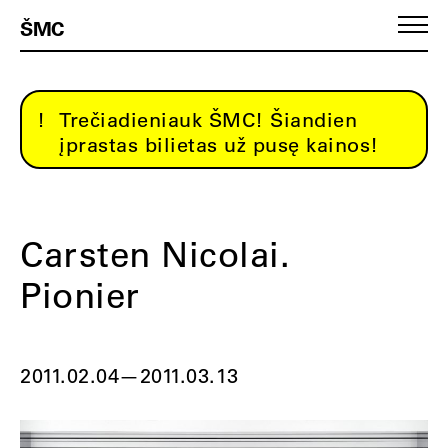
ŠMC
Trečiadieniauk ŠMC! Šiandien
įprastas bilietas už pusę kainos!
Carsten Nicolai.
Pionier
2011.02.04
—
2011.03.13